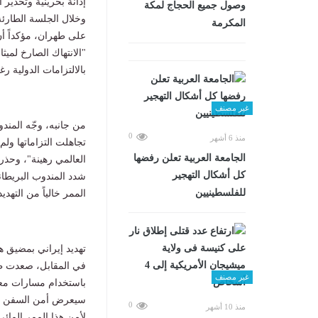
إدانة بحرينية وتحذير
وصول جميع الحجاج لمكة
وخلال الجلسة الطارئ
المكرمة
على طهران، مؤكداً أن 
"الانتهاك الصارخ لميث
بالالتزامات الدولية ر
غير مصنف
من جانبه، وجّه المند
0
منذ 6 أشهر
تجاهلت التزاماتها ولم
الجامعة العربية تعلن رفضها
العالمي رهينة"، وحذر 
كل أشكال التهجير
شدد المندوب البريطا
للفلسطينيين
الممر خالياً من التهد
تهديد إيراني بمضيق 
في المقابل، صعدت طهر
غير مصنف
باستخدام مسارات معت
سيعرض أمن السفن للخط
0
منذ 10 أشهر
لأمن هذا الممر المائي