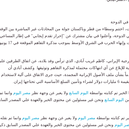
 في الدوحة
، اختتم وسطاء من قطر وباكستان جولة من المحادثات غير المباشرة بين الوفد
ي الدوحة، وأعلنوا في بيان مشترك عن "إحراز تقدم إيجابي" في إطار المساعي
الرامية لتهدئة التوترات وإنهاء الحرب في الشرق الأوسط بموجب مذكرة التفاهم الموقعة في 17
رجية الإيراني، كاظم غريب آبادي، الذي ترأس وفد بلاده، عن اتفاق الطرفين عل
ة للإبلاغ عن أي انتهاكات محتملة لمذكرة التفاهم وتوثيقها. وكشف آبادي أن
اً بشأن ملف الأصول الإيرانية المجمدة، حيث جرى الاتفاق على آلية لاستخدام
لتي تحتاجها إيران.
لخبر تم كتابته بواسطة
اليوم السابع
ولا يعبر عن وجهة نظر
مصر اليوم
وانما تم
من
اليوم السابع
ونحن غير مسئولين عن محتوى الخبر والعهدة علي المصدر الساب
بر تم كتابته بواسطة
مصر اليوم
ولا يعبر عن وجهة نظر
مصر اليوم
وانما تم نقله
ر اليوم
ونحن غير مسئولين عن محتوى الخبر والعهدة علي المصدر السابق ذكر