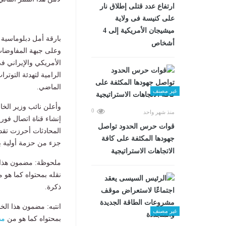
ارتفاع عدد قتلى إطلاق نار
على كنيسة فى ولاية
ميشيجان الأمريكية إلى 4
بارقة أمل دبلوماسية
أشخاص
وعلى جبهة المفاوضات
الأمريكي والإيراني ف
الماضي.
غير مصنف
وأعلن نائب وزير الخا
0
منذ شهر واحد
إنشاء قناة اتصال فوري
قوات حرس الحدود تواصل
المحادثات أحرزت تقدم
جهودها المكثفة على كافة
جزء من حزمة أولية بقيمة 6 مليارات دولار لشراء وتأمين السلع الأساسية ا
الاتجاهات الاستراتيجية
ملحوظة: مضمون هذا ا
نقله بمحتواه كما هو 
ذكرة.
انتبه: مضمون هذا الخ
غير مصنف
بمحتواه كما هو من
مص