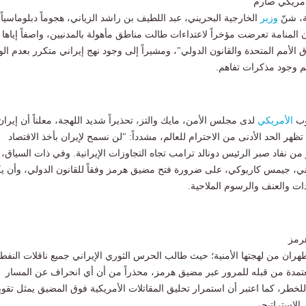
 أمريكي صارم
ة، شنّ
وزير
الخارجية البحريني، عبد اللطيف بن راشد الزياني، هجوماً دبلوماسياً
المنامة تعرضت مؤخراً لاعتداءات طالت مناطق مأهولة بالمدنيين، واصفاً إياها ب
اق الأمم المتحدة والقانون الدولي"، ومشيراً إلى وجود نهج إيراني متكرر بعدم الو
غم وجود مذكرات تفاهم.
وب
الأمريكي
لدى مجلس الأمن، مايك والتز، تحذيراً شديد اللهجة، معلناً أن إيران
 تظهر الحد الأدنى من الاحترام للعالم، مشدداً: "لن نسمح لإيران بأخذ الاقتصاد
من نفاد صبر الرئيس دونالد ترامب تجاه التجاوزات الإيرانية. وفي ذات السياق،
ني، جيمس كاريوكي، على ضرورة فتح مضيق هرمز وفقاً للقانون الدولي، وأن ي
يدات والعنف والرسوم الملاحية.
هرمز
ان من لهجتها الأمنية؛ حيث طالب الحرس الثوري الإيراني جميع ناقلات النفط
مدة من قبله للمرور عبر مضيق هرمز، محذراً من أن أي انحراف عن المسار
ر، كما اعتبر أن استمرار تحليق المقاتلات الأمريكية فوق المضيق يمثل تقويض
 الاستراتيجي.