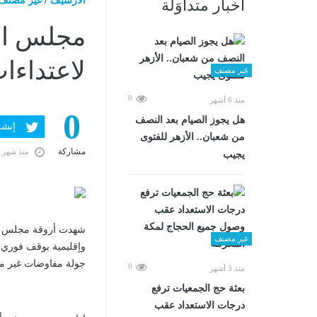
الارشيف
/
غير مصنف
أخبار متداوَلة
مجلس ال
لاعتداءا
غير مصنف
0
منذ 6 أشهر
0
هل يجوز الصيام بعد النصف
إنشر ف
من شعبان.. الأزهر للفتوى
مشاركة
منذ شهر 
يجيب
شهدت أروقة مجلس الأم
غير مصنف
وإقليمية بوقف فوري ل
جولة مفاوضات غير مب
0
منذ 3 أشهر
بعثة حج الجمعيات ترفع
درجات الاستعداد عقب