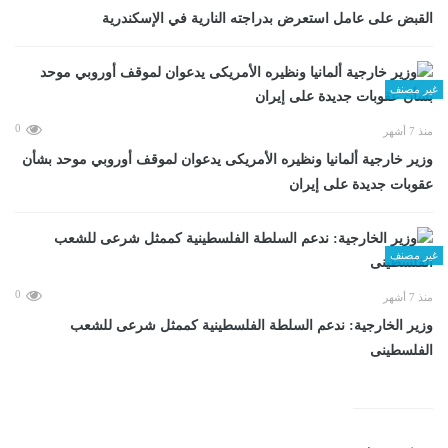
القبض على عامل استعرض بدراجته النارية في الإسكندرية
غير مصنف
0
منذ 7 أشهر
وزير خارجية ألمانيا ونظيره الأمريكى يدعوان لموقف أوروبي موحد بشأن
عقوبات جديدة على إيران
غير مصنف
0
منذ 7 أشهر
وزير الخارجية: ندعم السلطة الفلسطينية كممثل شرعى للشعب
الفلسطينى