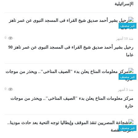
الإسرائيلية
غير مصنف
0
منذ 10 أشهر
رحيل بشير أحمد صديق شيخ القراء فى المسجد النبوى عن عمر ناهز 90
عاما
غير مصنف
0
منذ 3 أشهر
مركز معلومات المناخ يعلن بدء "الصيف المناخى".. ويحذر من موجات
حارة
غير مصنف