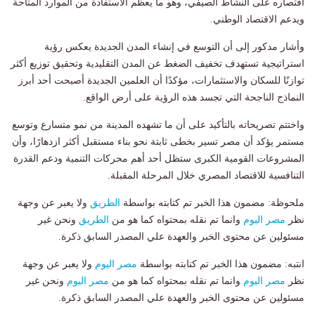
اقتصاره على النشاط الصيفي، وهو ما يعظم الاستفادة من الموارد المتاحة
ويدعم الاقتصاد الوطني.
وأشار مدكور إلى أن التوسع في إنشاء المدن الجديدة يعكس رؤية
استراتيجية تستهدف تخفيف الضغط عن المدن التقليدية وتحقيق توزيع أكثر
توازنًا للسكان والاستثمارات، مؤكدًا أن العلمين الجديدة أصبحت أحد أبرز
النماذج الناجحة التي تجسد هذه الرؤية على أرض الواقع.
واختتم تصريحاته بالتأكيد على أن ما تشهده المدينة من نمو متسارع وتوسع
مستمر يؤكد أن مصر تسير بخطى ثابتة نحو بناء مستقبل أكثر ازدهارًا، وأن
المشروعات القومية الكبرى ستظل أحد أهم محركات التنمية ودعم القدرة
التنافسية للاقتصاد المصري خلال المرحلة المقبلة.
ملحوظة: مضمون هذا الخبر تم كتابته بواسطة
الطريق
ولا يعبر عن وجهة
نظر
مصر اليوم
وانما تم نقله بمحتواه كما هو من
الطريق
ونحن غير
مسئولين عن محتوى الخبر والعهدة علي المصدر السابق ذكرة.
انتبه: مضمون هذا الخبر تم كتابته بواسطة
مصر اليوم
ولا يعبر عن وجهة
نظر
مصر اليوم
وانما تم نقله بمحتواه كما هو من
مصر اليوم
ونحن غير
مسئولين عن محتوى الخبر والعهدة علي المصدر السابق ذكرة.