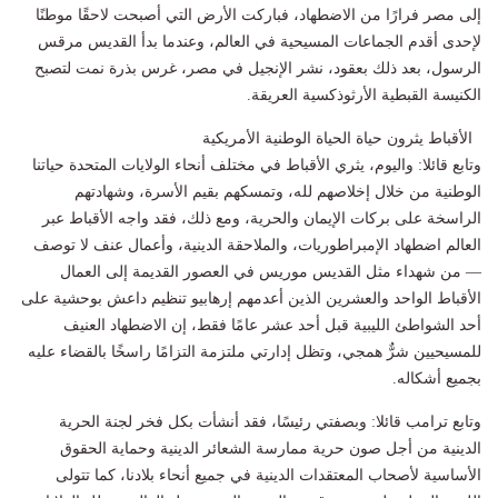
إلى مصر فرارًا من الاضطهاد، فباركت الأرض التي أصبحت لاحقًا موطنًا
لإحدى أقدم الجماعات المسيحية في العالم، وعندما بدأ القديس مرقس
الرسول، بعد ذلك بعقود، نشر الإنجيل في مصر، غرس بذرة نمت لتصبح
الكنيسة القبطية الأرثوذكسية العريقة.
الأقباط يثرون حياة الحياة الوطنية الأمريكية
وتابع قائلا: واليوم، يثري الأقباط في مختلف أنحاء الولايات المتحدة حياتنا
الوطنية من خلال إخلاصهم لله، وتمسكهم بقيم الأسرة، وشهادتهم
الراسخة على بركات الإيمان والحرية، ومع ذلك، فقد واجه الأقباط عبر
العالم اضطهاد الإمبراطوريات، والملاحقة الدينية، وأعمال عنف لا توصف
— من شهداء مثل القديس موريس في العصور القديمة إلى العمال
الأقباط الواحد والعشرين الذين أعدمهم إرهابيو تنظيم داعش بوحشية على
أحد الشواطئ الليبية قبل أحد عشر عامًا فقط، إن الاضطهاد العنيف
للمسيحيين شرٌّ همجي، وتظل إدارتي ملتزمة التزامًا راسخًا بالقضاء عليه
بجميع أشكاله.
وتابع ترامب قائلا: وبصفتي رئيسًا، فقد أنشأت بكل فخر لجنة الحرية
الدينية من أجل صون حرية ممارسة الشعائر الدينية وحماية الحقوق
الأساسية لأصحاب المعتقدات الدينية في جميع أنحاء بلادنا، كما تتولى