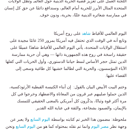
اللجنة العمل على تعزيز قضية الحرية الدينية حول العالمـ وتظل الولايات
المتحدة المثال الأبرز للحرية أمام العالم، وسندافع دائمًا عن حق كل إنسان
في ممارسة شعائره الدينية علنًا، بحرية، ودون خوف.
اليوم العالمي للأقباط
شاهد
على روح أمريكا
وتابع أنه في الوقت الذي تحتفل فيه أمريكا بمرور 250 عامًا مجيدة على
استقلال الولايات المتحدة، يأتي اليوم العالمي للأقباط شاهدًا عميقًا على
حقيقة راسخة في روح هذه الجمهورية ذاتها — وهي أن حرية ممارسة
الدين تمثل حجر الأساس لنمط حياتنا الدستوري، وأول الحريات التي كفلها
الآباء المؤسسون، والحرية التي لطالما خشيها كل طاغية وسعى إلى
القضاء عليها.
وختم البيت الأبيض البيان بالقول: إن أبناء الكنيسة القبطية الأرثوذكسية،
الذين حملوا صليبهم عبر قرون من المعاناة والاضطهاد وخرجوا في كل
مرة أكثر قوة وثباتًا، يذكّرون كل أمريكي بالمعنى الحقيقي للتمسك
بالإيمان، والصمود بشجاعة، والثقة في عناية الله القدير.
ملحوظة: مضمون هذا الخبر تم كتابته بواسطة
اليوم السابع
ولا يعبر عن
وجهة نظر
مصر اليوم
وانما تم نقله بمحتواه كما هو من
اليوم السابع
ونحن