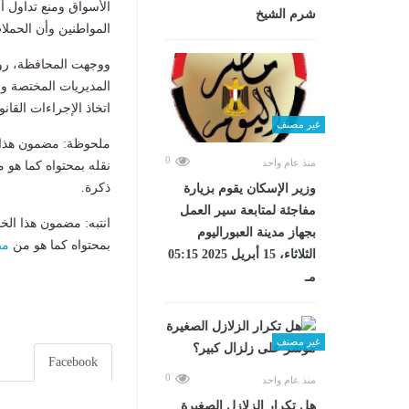
الأسواق ومنع تداول 
شرم الشيخ
المواطنين وأن الحمل
ووجهت المحافظة، رؤسا
المديريات المختصة وال
اتخاذ الإجراءات القان
غير مصنف
ملحوظة: مضمون هذا ا
0
منذ عام واحد
نقله بمحتواه كما هو 
ذكرة.
وزير الإسكان يقوم بزيارة
مفاجئة لمتابعة سير العمل
انتبه: مضمون هذا الخ
بجهاز مدينة العبوراليوم
بمحتواه كما هو من
مص
الثلاثاء، 15 أبريل 2025 05:15
مـ
غير مصنف
Facebook
0
منذ عام واحد
هل تكرار الزلازل الصغيرة