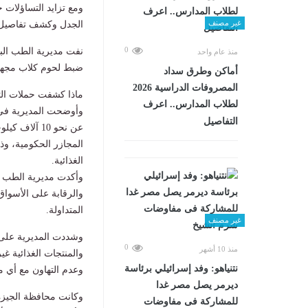
ومع تزايد التساؤلات
غير مصنف
الجدل وكشف تفاصيل ا
0
نفت مديرية الطب الب
منذ عام واحد
ضبط لحوم كلاب مجهزة 
أماكن وطرق سداد
المصروفات الدراسية 2026
ماذا كشفت حملات ال
لطلاب المدارس.. اعرف
وأوضحت المديرية في ب
التفاصيل
عن نحو 10 آ
المجازر الحكومية، وذ
الغذائية.
وأكدت مديرية الطب ال
والرقابة على الأسواق
المتداولة.
غير مصنف
وشددت المديرية على م
0
منذ 10 أشهر
والمنتجات الغذائية غي
نتنياهو: وفد إسرائيلي برئاسة
وعدم التهاون مع أي م
ديرمر يصل مصر غدا
وكانت محافظة الجيزة
للمشاركة فى مفاوضات