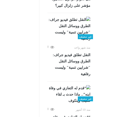
مؤشر على زلزال كبير؟
غير مصنف
0
منذ شهر واحد
​النقل تطلق فيديو جراف:
الطرق ووسائل النقل
"شرايين تنمية" وليست
رفاهية
غير مصنف
0
منذ 10 أشهر