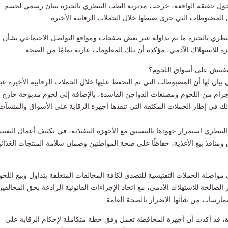
 حول حقيقة الواقعة، خرجت مديرية الطب البيطري بالجيزة ببيان رسمي لحسم
لمضبوطات التي جرى ضبطها خلال الحملات الرقابية الأخيرة.
يطري بالجيزة ما تم تداوله عبر بعض صفحات ومواقع التواصل الاجتماعي بشأن
للاستهلاك الآدمي، مؤكدة أن تلك المعلومات عارية تمامًا من الصحة.
تفتيش على أسواق اللحوم؟
يان لها أن المضبوطات التي تم التحفظ عليها خلال الحملات الرقابية الأخيرة عبا
لاف كيلوجرام من اللحوم ومصنعات الدواجن الفاسدة، بالإضافة إلى لحوم مذبوحة خارج
لك في إطار الحملات المكثفة التي تنفذها أجهزة الرقابة على الأسواق والمنشآت
بيطري استمرار جهودها بالتنسيق مع الأجهزة التنفيذية، في تكثيف أعمال التفت
 ومنافذ بيع الأغذية، حفاظًا على صحة المواطنين وضمان سلامة المنتجات الغذائي
واصلة الحملات التفتيشية للتصدي لكافة المخالفات المتعلقة بتداول وبيع اللحو
ر الصالحة للاستهلاك الآدمي، مع اتخاذ الإجراءات القانونية الرادعة بحق المخالفين
مارسات من شأنها الإضرار بالصحة العامة.
، قد أكدت أن أجهزة المحافظة تعمل وفق خطة متكاملة لإحكام الرقابة على