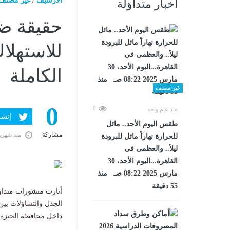
الارشيف
/
غير مصنف
أخبار متداوَلة
حقيقة ض
للاستهلا
الكاملة
غير مصنف
0
0
منذ عام واحد
إنشر ف
طقس اليوم الأحد.. مائل
مشاركة
منذ شهري
للحرارة نهاراً مائل للبرودة
ليلاً.. والعظمى فى
القاهرة...اليوم الأحد، 30
مارس 2025 08:22 صـ منذ
55 دقيقة
أثارت منشورات متداو
الجدل والتساؤلات بين
داخل محافظة الجيزة.