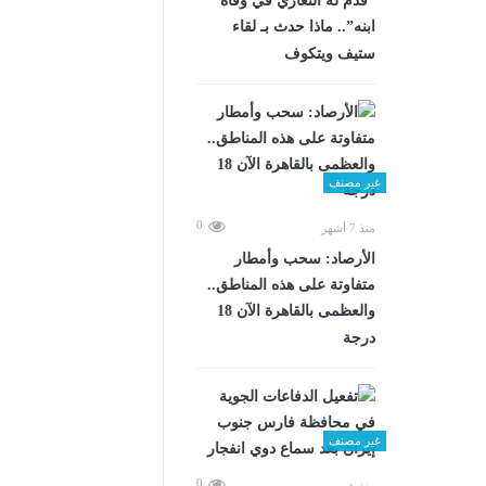
“قدم له التعازي في وفاة
ابنه”.. ماذا حدث بـ لقاء
ستيف ويتكوف
غير مصنف
0
منذ 7 أشهر
الأرصاد: سحب وأمطار
متفاوتة على هذه المناطق..
والعظمى بالقاهرة الآن 18
درجة
غير مصنف
0
منذ شهرين