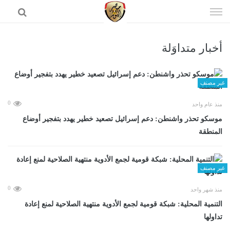
إذهب
الى
المحتوى
أخبار متداوَلة
الرئيسية
غير مصنف
0
منذ عام واحد
موسكو تحذر واشنطن: دعم إسرائيل تصعيد خطير يهدد بتفجير أوضاع
المنطقة
غير مصنف
0
منذ شهر واحد
التنمية المحلية: شبكة قومية لجمع الأدوية منتهية الصلاحية لمنع إعادة
تداولها