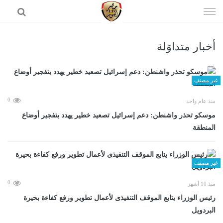
إذهب
الى
المحتوى
أخبار متداوَلة
الرئيسية
غير مصنف
0
منذ عام واحد
موسكو تحذر واشنطن: دعم إسرائيل تصعيد خطير يهدد بتفجير أوضاع
المنطقة
غير مصنف
0
منذ 10 أشهر
رئيس الوزراء يتابع الموقف التنفيذى لأعمال تطوير ورفع كفاءة بحيرة
البردويل