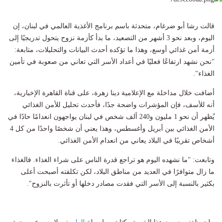
قالت رشا أبو ضرغام، متحدثة باسم برنامج الأغذية العالمي في لبنان، إن
اليوم، وبعد نحو 3 أشهر من التصعيد، ما بدأ كأزمة نزوح يتحول تدريجيًا إلى
أزمة أمن غذائي أوسع، وهذا ما تؤكده أحدث البيانات والتحليلات، متابعة:
"نحن نشهد ارتفاعًا فعليًا في أعداد الأسر التي تعاني من صعوبة في تأمين
الغذاء".
أضافت خلال مداخلة مع الإعلامية دينا زهرة، على قناة القاهرة الإخبارية،
أنه للأسف، فإن المؤشرات واضحة جدًا، فأحدث تحليل للأمن الغذائي
يُظهر أن نحو 1 مليون و240 ألف شخص في لبنان يواجهون انعدامًا حادًا في
الأمن الغذائي بين أبريل وأغسطس، وهذا يعني أن شخصًا واحدًا من كل 4
أشخاص تقريبًا في البلاد يعاني من انعدام الأمن الغذائي.
وتابعت: "ما نشهده اليوم هو تراجع قدرة الناس على شراء الغذاء. فالغذاء
ما زال متوافرًا في العديد من مناطق البلاد، لكن تكلفته أصبحت أعلى
بكثير بالنسبة إلى الأسر التي فقدت مصادر دخلها أو تأثرت بالنزوح".