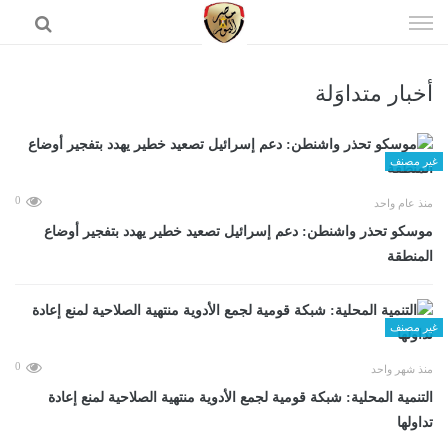
إذهب
الى
المحتوى
أخبار متداوَلة
الرئيسية
غير مصنف
0
منذ عام واحد
موسكو تحذر واشنطن: دعم إسرائيل تصعيد خطير يهدد بتفجير أوضاع
المنطقة
غير مصنف
0
منذ شهر واحد
التنمية المحلية: شبكة قومية لجمع الأدوية منتهية الصلاحية لمنع إعادة
تداولها