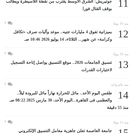
11
جوتيريش: الشرق الأوسط يقترب من نقطة اللاسيطرة ويطالب
بوقف القتال فورا
0
منذ 16 يومًا
12
بميزانية تفوق 4 مليارات جنيه.. موعد وآليات صرف «تكافل
وكرامة» عن شهر... الثلاثاء، 14 يوليو 2026 10:46 صـ
0
منذ 20 يومًا
13
تنسيق الجامعات 2026.. موقع التنسيق يواصل إتاحة التسجيل
لاختبارات القدرات
0
منذ عام واحد
14
طقس اليوم الأحد.. مائل للحرارة نهاراً مائل للبرودة ليلاً..
والعظمى فى القاهرة...اليوم الأحد، 30 مارس 2025 08:22 صـ
منذ 55 دقيقة
0
منذ 15 يومًا
15
جامعة العاصمة تعلن جاهزية معامل التنسيق الإلكتروني