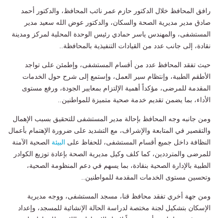
رافق المحافظ خلال الدكتور حازم عمر نائب المحافظ، والدكتور أحمد
صادق مدير مديرية الصحة والسكان، والدكتور عوض الله سعيد مدير
المستشفى، والمهندس ياسر حمادي رئيس الوحدة المحلية لمركز ومدينة
نقادة، إلى جانب عدد من القيادات التنفيذية بالمحافظة..
حيث تفقد المحافظ عدد من أقسام المستشفى، وإطمئن على تواجد
الأطقم الطبية، وإنتظام سير العمل، وإستمع إلى شرح حول الخدمات
المقدمة للمرضى، مؤكداً أهمية الإلتزام بمعايير الجودة، ورفع مستوى
الأداء، بما يضمن تقديم خدمة صحية متميزة للمواطنين..
ومن جانبه وجه المحافظ بإحالة مدير المستشفى للتحقيق بسبب الإهمال
والتقصير في المتابعة والإشراف، مع التشديد على ضرورة الإهتمام بأعمال
النظافة داخل جميع أقسام المستشفى، للحفاظ على
البيئة
الصحية الآمنة
للمرضى والمترددين، كما كلف وكيل مديرية الصحة بإعادة توزيع الكوادر
الطبية بالإدارة الصحية بنقادة، بما يسهم في دعم المنظومة الصحية،
وتحسين مستوى الخدمات المقدمة للمواطنين..
ومن جهة أخري تفقد محافظ قنا، مسجد المستشفى، ووجه مديرية
الإسكان بتشكيل لجنة مختصة لدراسة الحالة الإنشائية للمسجد، وإعداد