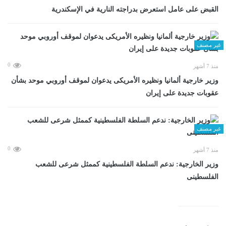
القبض على عامل استعرض بدراجته النارية في الإسكندرية
غير مصنف
0
منذ 7 أشهر
وزير خارجية ألمانيا ونظيره الأمريكى يدعوان لموقف أوروبي موحد بشأن
عقوبات جديدة على إيران
غير مصنف
0
منذ 7 أشهر
وزير الخارجية: ندعم السلطة الفلسطينية كممثل شرعى للشعب
الفلسطينى