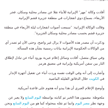
أفادت وكالة "مهر" الإيرانية للأنباء نقلا عن مصادر محلية وسكان، فجر
الأربعاء، بسماع دوي انفجارات في منطقة جزيرة قشم الإيرانية.
وقالت الوكالة الإيرانية: "سمعت أصوات انفجارات ليلة الأربعاء في منطقة
جزيرة قشم بحسب مصادر محلية وسكان الجزيرة".
وذكرت أن مصدر هذه الأصوات لا يزال غير واضح، وحتى الآن لم تصدر أي
من الوكالات الحكومية الإيرانية بيانات رسمية بشأن هذه المسألة.
وفي سياق متصل، أفادت وسائل إعلام عبرية بورود أنباء عن تبادل لإطلاق
النار بين سفن أمريكية وإيرانية في مضيق هرمز.
وأشارت إلى أنه وفي الوقت نفسه وردت أنباء عن تفعيل أجهزة الإنذار
في
الكويت
خلال الدقائق القليلة الماضية.
وأوضح الإعلام العبري أن هذا يبدو أنه هجوم على قاعدة أمريكية.
ملحوظة: مضمون هذا الخبر تم كتابته بواسطة
اليوم السابع
ولا يعبر عن
وجهة نظر
مصر اليوم
وانما تم نقله بمحتواه كما هو من
اليوم السابع
ونحن