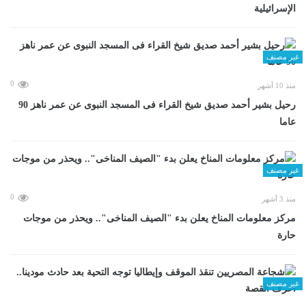
الإسرائيلية
غير مصنف
0
منذ 10 أشهر
رحيل بشير أحمد صديق شيخ القراء فى المسجد النبوى عن عمر ناهز 90
عاما
غير مصنف
0
منذ 3 أشهر
مركز معلومات المناخ يعلن بدء "الصيف المناخى".. ويحذر من موجات
حارة
غير مصنف