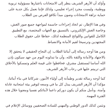
وأؤكد أن الأزهر الشريف ينظر إلى الامتحانات باعتبارها مسؤولية تربوية
ووطنية، وليست مجرد إجراء تعليمي، ولذلك فإننا نعمل بكل جدية على
حماية نزاهة الامتحانات وصون مبدأ تكافؤ الفرص بين الطلاب.
وفي هذا الإطار، تم اتخاذ إجراءات حاسمة لمواجهة جميع صور الغش،
وخاصة الغش الإلكتروني، بالتنسيق مع الجهات المختصة، مع التطبيق
الكامل للقوانين واللوائح المنظمة لذلك، حفاظا على حقوق الطلاب
المجتهدين وترسيخا لقيم الأمانة والانضباط.
ومن هنا أوجه رسالة إلى أبنائنا الطلاب: إن النجاح الحقيقي لا يتحقق إلا
بالاجتهاد والأمانة والثقة بالله، وأن ما تبذلونه اليوم من جهد سيكون بإذن
الله أساسا لمستقبل مشرق، فحافظوا على قيمة العلم وتمسكوا بالأخلاق
التي تربيتم عليها في رحاب الأزهر الشريف.
كما أوجه رسالة تقدير وطمأنة إلى أولياء الأمور، شركائنا في بناء أبنائنا،
مؤكدا أن الأزهر الشريف يبذل كل ما في وسعه لتوفير بيئة امتحانية عادلة
وآمنة، ونأمل منكم أن يكون دوركم داعما لأبنائكم نفسيا ومعنويا خلال هذه
الفترة المهمة.
ونثمن كذلك الدور الوطني والمهني للسادة الصحفيين ووسائل الإعلام في