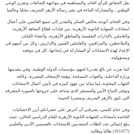
نقل الحقائق للرأي العام، والمساهمة في مواجهة الشائعات وتعزيز الوعي
الوطني ، والمشاركة البناءة في نشر رسالة الأزهر الشريف محليا وعالميا .
وفي الختام، أتوجه بخالص الشكر والتقدير إلى جميع القائمين على أعمال
امتحانات الشهادة الثانوية الأزهرية، من قيادات قطاع المعاهد الأزهرية،
والعاملين بالإدارات التعليمية والمناطق الأزهرية، وأعضاء اللجان،
والملاحظين، والمراقبين، والعاملين الفنيين والإداريين، وكل من أسهم في
الإعداد لهذه الامتحانات أو المشاركة في إنجاحها، كل في موقعه
ومسؤوليته.
كما نعرب عن بالغ تقديرنا لجهود مؤسسات الدولة الوطنية، وفي مقدمتها
وزارة الداخلية، والقوات المسلحة، وهيئة الإسعاف المصرية، وكافة
الجهات المعاونة، لما تبذله من جهود كبيرة في تأمين أعمال الامتحانات
وتوفير المناخ الآمن والمستقر الذي يساعد على خروجها بالصورة المشرفة
التي تليق بالأزهر الشريف وبمصرنا الحبيبة.
وفي ختام كلمتي، يشرفني أن أعرض على حضراتكم أبرز الإحصائيات
الخاصة بامتحانات الشهادة الثانوية الأزهرية للعام الدراسي الحالي، حيث
يبلغ إجمالي عدد الطلاب المتقدمين للامتحانات بالقسمين الأدبي والعلمي
(163,677) طالبا وطالبة.