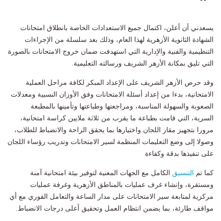
يسعدني أن أعلن، اكتمال جميع الاستعدادات الخاصة بانطلاق امتحانات
الشهادة الثانوية الأزهرية لهذا العام، وذلك بعد سلسلة من الإجراءات
التنظيمية والفنية والإدارية التي استهدفت ضمان خروج الامتحانات بالصورة
التي تليق بمكانة الأزهر الشريف ورسالته التعليمية.
وقد حرص الأزهر الشريف على الإعداد المبكر لكافة مراحل العملية
الامتحانية، بدءا من إعداد أسئلة الامتحانات وفق الأوزان النسبية ومعدلات
الصعوبة والسهولة المناسبة، ومراجعتها وطباعتها وتأمينها بالمطبعة
السرية، التي قامت بطباعة ما يقرب من ثلاثة ملايين كراسة امتحانية،
مرورا بتجهيز مقار اللجان واختيارها بما يحقق الراحة والانضباط للطلاب،
وصولا إلى وضع التعليمات المنظمة لسير الامتحانات وتدريب رؤساء اللجان
على تنفيذها بدقة وكفاءة
كما تم
التنسيق
الكامل مع الجهات المعنية لتوفير بيئة امتحانية آمنة
ومستقرة، وإنشاء غرف عمليات بالمناطق الأزهرية وغرفة عمليات
مركزية لمتابعة سير الامتحانات على مدار الساعة والتعامل الفوري مع أي
مواقف طارئة، بما يضمن انتظام العمل وتحقيق أعلى درجات الانضباط.