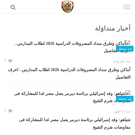
إذهب
الى
المحتوى
أخبار متداوَلة
الرئيسية
غير مصنف
0
منذ عام واحد
أماكن وطرق سداد المصروفات الدراسية 2026 لطلاب المدارس.. اعرف
التفاصيل
غير مصنف
0
منذ 10 أشهر
نتنياهو: وفد إسرائيلي برئاسة ديرمر يصل مصر غدا للمشاركة فى
مفاوضات شرم الشيخ