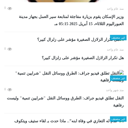
0
منذ عام واحد
وزير الإسكان يقوم بزيارة مفاجئة لمتابعة سير العمل بجهاز مدينة
العبوراليوم الثلاثاء، 15 أبريل 2025 05:15 مـ
غير مصنف
0
منذ عام واحد
هل تكرار الزلازل الصغيرة مؤشر على زلزال كبير؟
غير مصنف
0
منذ شهر واحد
​النقل تطلق فيديو جراف: الطرق ووسائل النقل "شرايين تنمية" وليست
رفاهية
غير مصنف