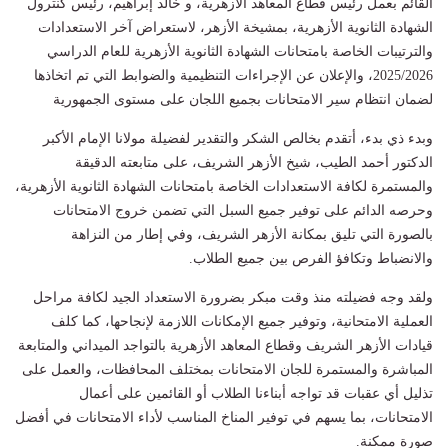
القائم بعمل رئيس قطاع المعاهد الأزهرية، و خالد إبراهيم، رئيس كنترول
الشهادة الثانوية الأزهرية، بمشيخة الأزهر، لاستعراض آخر الاستعدادات
والترتيبات الخاصة بامتحانات الشهادة الثانوية الأزهرية للعام الدراسي
2025/2026، والإعلان عن الإجراءات التنظيمية والضوابط التي تم اتخاذها
لضمان انتظام سير الامتحانات بجميع اللجان على مستوى الجمهورية
وبدء ذي بدء، أتقدم بخالص الشكر والتقدير لفضيلة مولانا الإمام الأكبر
الدكتور أحمد الطيب، شيخ الأزهر الشريف، على متابعته الدقيقة
والمستمرة لكافة الاستعدادات الخاصة بامتحانات الشهادة الثانوية الأزهرية،
وحرصه الدائم على توفير جميع السبل التي تضمن خروج الامتحانات
بالصورة التي تليق بمكانة الأزهر الشريف، وفي إطار من النزاهة
والانضباط وتكافؤ الفرص بين جميع الطلاب.
ولقد وجه فضيلته منذ وقت مبكر بضرورة الاستعداد الجيد لكافة مراحل
العملية الامتحانية، وتوفير جميع الإمكانات اللازمة لإنجاحها، كما كلف
قيادات الأزهر الشريف وقطاع المعاهد الأزهرية بالتواجد الميداني والمتابعة
المباشرة والمستمرة للجان الامتحانات بمختلف المحافظات، والعمل على
تذليل أي عقبات قد تواجه أبناءنا الطلاب أو القائمين على أعمال
الامتحانات، بما يسهم في توفير المناخ المناسب لأداء الامتحانات في أفضل
صورة ممكنة.