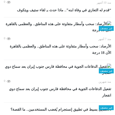
0
منذ 10 أشهر
“قدم له التعازي في وفاة ابنه”.. ماذا حدث بـ لقاء ستيف ويتكوف
غير مصنف
0
منذ 7 أشهر
الأرصاد: سحب وأمطار متفاوتة على هذه المناطق.. والعظمى بالقاهرة
الآن 18 درجة
غير مصنف
0
منذ شهرين
تفعيل الدفاعات الجوية في محافظة فارس جنوب إيران بعد سماع دوي
انفجار
غير مصنف