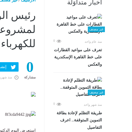
الارشيف
/
غير مصنف
أخبار متداوَلة
رئيس الو
لمشروعات
غير مصنف
للكهرباء
0
منذ عام واحد
تعرف على مواعيد القطارات
على خط القاهرة الإسكندرية
0
والعكس
إنشر ف
مشاركة
منذ شهري
غير مصنف
0
منذ شهر واحد
طريقة التظلم لإعادة بطاقة
التموين المتوقفة.. اعرف
التفاصيل
استعرض اليوم الدكت