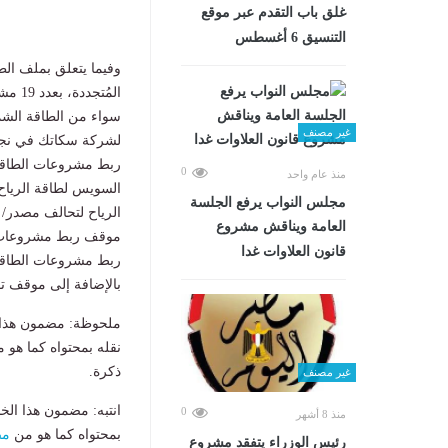
غلق باب التقدم عبر موقع
التنسيق 6 أغسطس
وفيما يتعلق بملف ا
غير مصنف
لشركة سكاتك في نجع 
0
منذ عام واحد
مجلس النواب يرفع الجلسة
الرياح لتحالف مصدر
العامة ويناقش مشروع
قانون العلاوات غدا
بالإضافة إلى موقف توسي
ملحوظة: مضمون هذا ا
نقله بمحتواه كما هو 
ذكرة.
غير مصنف
انتبه: مضمون هذا الخ
0
منذ 8 أشهر
بمحتواه كما هو من
مص
رئيس الوزراء يتفقد مشروع