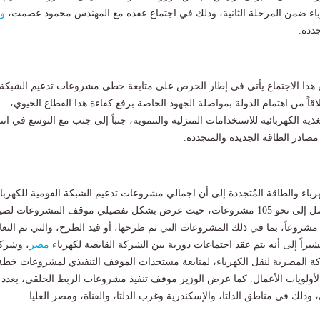
رباء ضمن المرحلة الثانية، وذلك في اجتماع عقده مع المهندس محمود عصمت،
وز
جددة.
ن هذا الاجتماع يأتي في إطار الحرص على متابعة خطى مشروعات تدعيم الشبكة
لاقاً من اهتمام الدولة بمواصلة الجهود الخاصة برفع كفاءة هذا القطاع الحيوي،
ية الكهربائية للاستخدامات المنزلية والتنموية، جنباً إلى جنب مع التوسع في انت
مصادر الطاقة الجديدة والمتجددة.
هرباء والطاقة المُتجددة إلى أن اجمالي مشروعات تدعيم الشبكة القومية للكهربا
في المرحلة الثانية يصل إلى نحو 105 مشروعات، حيث عرض بشكل تفصيلي موقف المشروعات ل
ام 2026 بإجمالي 49 مشروعاً، بما في ذلك المشروعات التي تم طرحها، أو قيد الطرح، والتي تم التع
مُشيراً إلى أنه يتم عقد اجتماعات دورية بين الشركة القابضة لكهرباء
مصر
، وشرك
شركة المصرية لنقل الكهرباء، لمتابعة مستجدات الموقف التنفيذي لمشروعات خطة
 وذلك في مناطق الدلتا، والإسكندرية وغرب الدلتا، والقناة، ومصر العليا