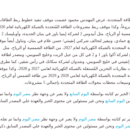
لطاقة المتجددة، عرض المهندس محمود عصمت موقف تنفيذ خطوط ربط الطاقات
سواء من الطاقة الشمسية أو الرياح، مثل أبيدوس 2 لشركة إيميا باور في بنبان الجديدة، وأوبليسك 2
حمادي، ونيفير لتحالف شركتي إنفينتي/ حسن علام في بنبان، وتناول أيضاً مو
ربط مشروعات الطاقة المتجددة بالشبكة الكهربائية لعام 2027، من الطاقة الشمسية أو الرياح، مثل
السويس لطاقة الرياح لشركة أكوا باور 1 و 2 في كل من جبل الزيت وخليج السويس، ومصدر لطاقة
/ إنفينتي في خليج السويس، وشدوان لشركة سكاتك في رأس شقير، كما تطرق 
موقف ربط مشروعات بطاريات التخزين المُستقلة بالشبكة الكهربائية لعامي 2027 و 028
ربط مشروعات الطاقة المتجددة بالشبكة الكهربائية لعامي 2028 و 2029 من طاقة الشمس أو الرياح،
عات محطات محولات الطاقة المتجددة بإجمالي 5 مشروعات.
لخبر تم كتابته بواسطة
اليوم السابع
ولا يعبر عن وجهة نظر
مصر اليوم
وانما تم
من
اليوم السابع
ونحن غير مسئولين عن محتوى الخبر والعهدة علي المصدر الساب
بر تم كتابته بواسطة
مصر اليوم
ولا يعبر عن وجهة نظر
مصر اليوم
وانما تم نقله
ر اليوم
ونحن غير مسئولين عن محتوى الخبر والعهدة علي المصدر السابق ذكر