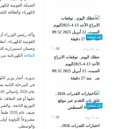
الشبكة القومية للكه
الكهرباء والطاقة المُت
وأكد رئيس الوزراء أ
غير مصنف
القومية للكهرباء، انط
وضمان استمرارية التغذ
0
منذ عام واحد
الطاقة
الكهربائية من 
حظك اليوم.. توقعات الابراج
الأحد 13-4-2025اليوم
السبت، 12 أبريل 2025 09:52
بدوره، أشار وزير الك
صـ منذ 27 دقيقة
ع
عليها أو قيد التعاقد؛ 
التوزيع التابعة، وال
غير مصنف
0
منذ 13 يومًا
مشروعاً كأولوية أولى،
اختبارات القدرات 2026..
والوسطى.