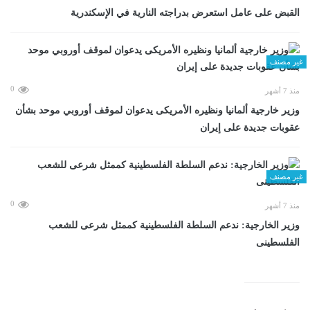
القبض على عامل استعرض بدراجته النارية في الإسكندرية
غير مصنف
0
منذ 7 أشهر
وزير خارجية ألمانيا ونظيره الأمريكى يدعوان لموقف أوروبي موحد بشأن
عقوبات جديدة على إيران
غير مصنف
0
منذ 7 أشهر
وزير الخارجية: ندعم السلطة الفلسطينية كممثل شرعى للشعب
الفلسطينى