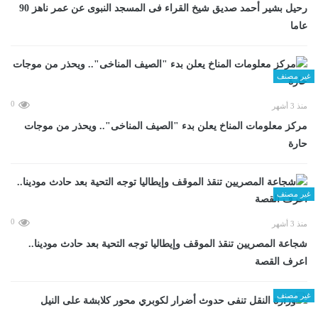
رحيل بشير أحمد صديق شيخ القراء فى المسجد النبوى عن عمر ناهز 90
عاما
غير مصنف
0
منذ 3 أشهر
مركز معلومات المناخ يعلن بدء "الصيف المناخى".. ويحذر من موجات
حارة
غير مصنف
0
منذ 3 أشهر
شجاعة المصريين تنقذ الموقف وإيطاليا توجه التحية بعد حادث مودينا..
اعرف القصة
غير مصنف