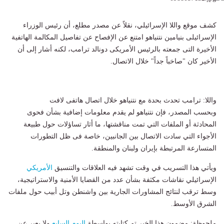
كشف موقع واللا الإسرائيلي، نقلاً عن مصدر مطلع، أن رئيس الوزراء
الإسرائيلى بنيامين نتنياهو امتنع عن الإفصاح عن تفاصيل المكالمة الهاتفية
الأخيرة التى جمعته بالرئيس الأمريكى دونالد ترامب، لكنه أشار إلى أن
الأخير كان "صاخباً جداً" خلال الاتصال.
واللا: ترامب تحدث بحدة مع نتنياهو خلال اتصال هاتفى لافت
وبحسب المصدر، فإن نتنياهو لم يقدم معلومات إضافية بشأن فحوى
المحادثة أو الملفات التي تمت مناقشتها، ما أثار تساؤلات حول طبيعة
الأجواء التي سادت الاتصال بين الجانبين، خاصة فى ظل التطورات
المتسارعة المرتبطة بإيران ولبنان والمنطقة.
ويأتي هذا التسريب في وقت تشهد فيه العلاقات والتنسيق
الأمريكي
الإسرائيلي نقاشات مكثفة بشأن عدد من القضايا الأمنية والاستراتيجية،
وسط ترقب لنتائج المشاورات الجارية بين واشنطن وتل أبيب حول ملفات
الشرق الأوسط.
ملحوظة: مضمون هذا الخبر تم كتابته بواسطة
اليوم السابع
ولا يعبر عن