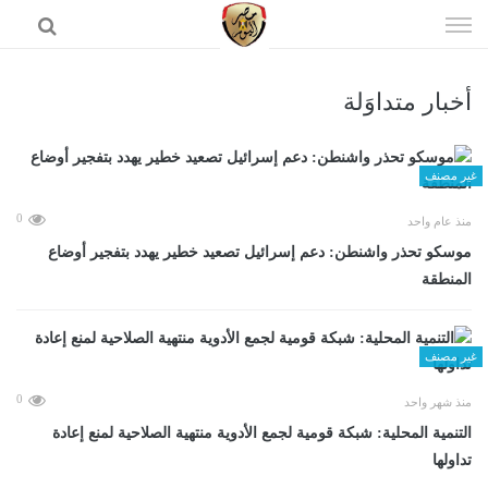
إذهب
الى
المحتوى
أخبار متداوَلة
الرئيسية
غير مصنف
0
منذ عام واحد
موسكو تحذر واشنطن: دعم إسرائيل تصعيد خطير يهدد بتفجير أوضاع
المنطقة
غير مصنف
0
منذ شهر واحد
التنمية المحلية: شبكة قومية لجمع الأدوية منتهية الصلاحية لمنع إعادة
تداولها