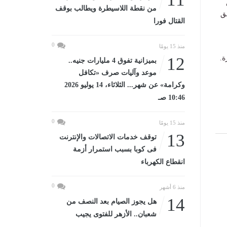
من نقطة اللاسيطرة ويطالب بوقف
ق
القتال فورا
0
منذ 15 يومًا
ة.
12
بميزانية تفوق 4 مليارات جنيه..
موعد وآليات صرف «تكافل
وكرامة» عن شهر... الثلاثاء، 14 يوليو 2026
10:46 صـ
0
منذ 15 يومًا
13
توقف خدمات الاتصالات والإنترنت
فى كوبا بسبب استمرار أزمة
انقطاع الكهرباء
0
منذ 6 أشهر
14
هل يجوز الصيام بعد النصف من
شعبان.. الأزهر للفتوى يجيب