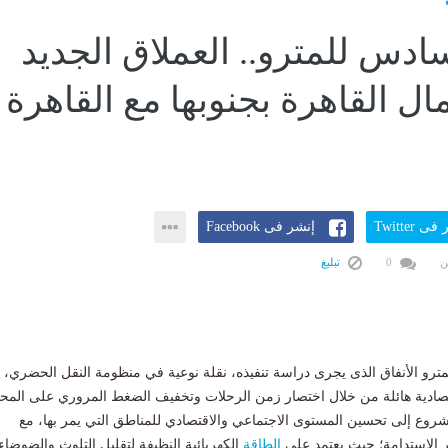
ادس للمترو.. العملاق الجديد
ل القاهرة بجنوبها مع القاهرة
ى Twitter
إنشر فى Facebook
ن
0
تبليغ
رو الأنفاق الذى يجرى دراسة تنفيذه، نقلة نوعية في منظومة النقل الحضري،
دية هائلة من خلال اختصار زمن الرحلات وتخفيف الضغط المروري على المحا
روع إلى تحسين المستوى الاجتماعي والاقتصادي للمناطق التي يمر بها، مع
ير الاستدامة؛ حيث يعتمد على
الطاقة
الكهربائية النظيفة لتقليل التلوث والضوضاء