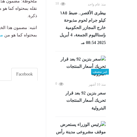
ملحوظة: مضمون هذا ا
10
منذ عام واحد
نقله بمحتواه كما هو 
بيطرى الأقصر.. ضبط ١٨٥
ذكرة.
كيلو جرام لحوم مذبوحة
خارج المجازر الحكومية
انتبه: مضمون هذا الخ
بإسنااليوم الجمعة، 4 أبريل
بمحتواه كما هو من
مص
2025 08:54 مـ
غير مصنف
Facebook
0
منذ 10 أشهر
سعر بنزين 92 بعد قرار
تحريك أسعار المنتجات
البترولية