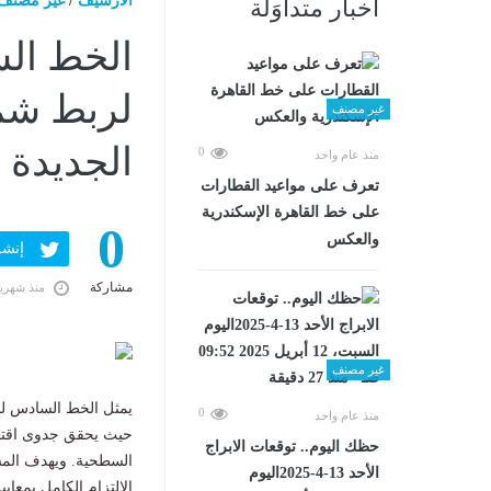
الارشيف
/
غير مصنف
أخبار متداوَلة
الخط الس
لربط شما
غير مصنف
الجديدة
0
منذ عام واحد
تعرف على مواعيد القطارات
على خط القاهرة الإسكندرية
0
والعكس
إنشر ف
مشاركة
منذ شهري
غير مصنف
يمثل الخط السادس لمت
0
منذ عام واحد
حيث يحقق جدوى اقتصا
حظك اليوم.. توقعات الابراج
السطحية. ويهدف المش
الأحد 13-4-2025اليوم
الالتزام الكامل بمعاي