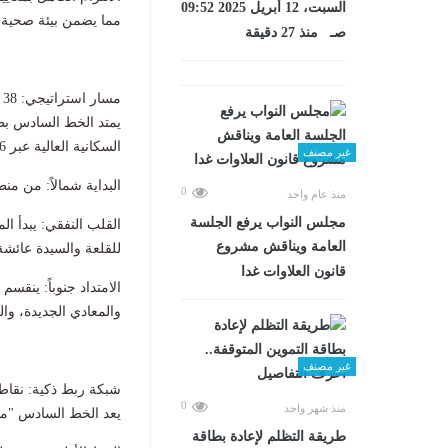
السبت، 12 أبريل 2025 09:52
مما يضمن بيئة صحية 
صـ منذ 27 دقيقة
مسار استراتيجي: 38 كم تربط الخصوص بالمعادي وطرة
السكانية العالية عبر 26 محطة:
غير مصنف
البداية شمالاً: من منطقة الخصوص (مخرج 18 بالطريق 
0
منذ عام واحد
مجلس النواب يرفع الجلسة
القلب النفقي: يبدأ ال
العامة ويناقش مشروع
للقلعة والسيدة عائشة
قانون العلاوات غدا
الامتداد جنوباً: ينقس
والمعادي الجديدة، وال
غير مصنف
شبكة ربط ذكية: نقاط ا
0
منذ شهر واحد
يعد الخط السادس "مح
طريقة التظلم لإعادة بطاقة