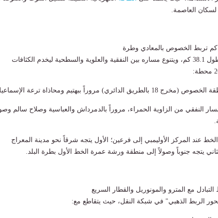
لسكان العاصمة.
يمتد الخط السادس بطول 38.1 كم، ويتنوع مساره بين النفقية والعلوية والسطحية ليخدم الكثافات
الدائري) مروراً ببهتيم ومحاذاة ترعة الإسماعيلية.
مسار النفقي من الزاوية الحمراء، مروراً بالدمرداش والعباسية وصلاح سالم وصولا
.
م الخط عند المركز الأوليمبي إلى فرعين؛ الأول يتجه شرقاً نحو مدينة المعراج
ثاني يتجه جنوباً وصولاً إلى منطقة ورشة عمرة الخط الأول بطرة البلد.
لتبادل مع المترو والمونوريل والقطار السريع
ور الربط الذهبي" في شبكة النقل، حيث يتقاطع مع: