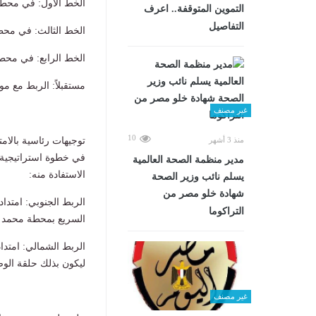
الخط الأول: في محط
التموين المتوقفة.. اعرف
التفاصيل
الخط الثالث: في محطة
الخط الرابع: في محط
مستقبلاً: الربط مع م
غير مصنف
10
منذ 3 أشهر
توجيهات رئاسية بالامت
مدير منظمة الصحة العالمية
الاستفادة منه:
يسلم نائب وزير الصحة
شهادة خلو مصر من
التراكوما
السريع بمحطة محمد 
ليكون بذلك حلقة الو
غير مصنف