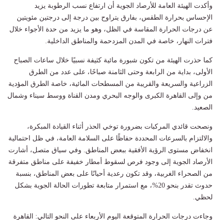
وأكدت الهيئة العامة للأرصاد الجوية أن ارتفاع نسب الرطوبة يزيد
الإحساس بحرارة الطقس، بفارق يتراوح بين درجة إلى درجتين مئويتين
عن درجات الحرارة المقاسة في الظل، وهو ما يزيد من حدة الأجواء خلال
فترات النهار، خاصة في المدن المزدحمة والمناطق الداخلية.
كما حذرت الهيئة من تكون شبورة مائية كثيفة نسبيًا خلال ساعات الصباح
الأولى، بداية من الرابعة وحتى الثامنة صباحًا، على عدد من الطرق
الزراعية والسريعة والقريبة من المسطحات المائية، خاصة الطرق المؤدية
من وإلى القاهرة الكبرى والوجه البحري ومدن القناة ووسط سيناء وشمال
الصعيد.
ونصحت قائدي المركبات بضرورة توخي الحذر أثناء القيادة المبكرة،
والالتزام بالسرعات المحددة حفاظًا على السلامة العامة، في ظل احتمالية
انخفاض مستوى الرؤية الأفقية ببعض المناطق. وفي سياق متصل، أشارت
الأرصاد الجوية إلى وجود فرص لسقوط أمطار خفيفة على مناطق متفرقة
من الصحراء الغربية، وقد تكون رعدية أحيانًا على بعض المناطق، بنسبة
حدوث تقدر بنحو 20%، مع استمرار متابعة تطورات الحالة الجوية بشكل
لحظي.
وجاءت درجات الحرارة المتوقعة اليوم الأربعاء على النحو التالي: القاهرة