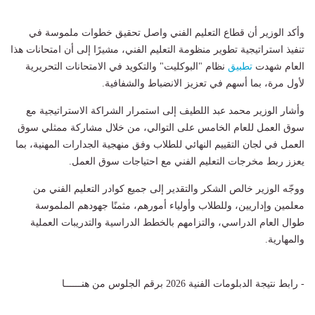
وأكد الوزير أن قطاع التعليم الفني واصل تحقيق خطوات ملموسة في
تنفيذ استراتيجية تطوير منظومة التعليم الفني، مشيرًا إلى أن امتحانات هذا
العام شهدت
تطبيق
نظام "البوكليت" والتكويد في الامتحانات التحريرية
لأول مرة، بما أسهم في تعزيز الانضباط والشفافية.
وأشار الوزير محمد عبد اللطيف إلى استمرار الشراكة الاستراتيجية مع
سوق العمل للعام الخامس على التوالي، من خلال مشاركة ممثلي سوق
العمل في لجان التقييم النهائي للطلاب وفق منهجية الجدارات المهنية، بما
يعزز ربط مخرجات التعليم الفني مع احتياجات سوق العمل.
ووجّه الوزير خالص الشكر والتقدير إلى جميع كوادر التعليم الفني من
معلمين وإداريين، وللطلاب وأولياء أمورهم، مثمنًا جهودهم الملموسة
طوال العام الدراسي، والتزامهم بالخطط الدراسية والتدريبات العملية
والمهارية.
- رابط نتيجة الدبلومات الفنية 2026 برقم الجلوس من هنــــــا