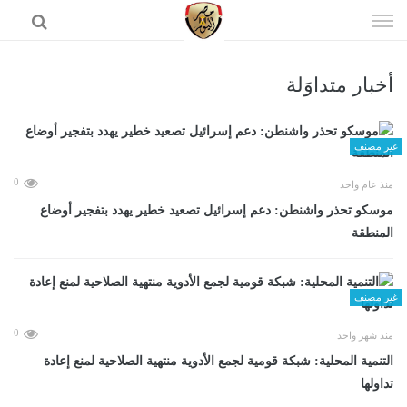
إذهب
الى
المحتوى
أخبار متداوَلة
الرئيسية
غير مصنف
0
منذ عام واحد
موسكو تحذر واشنطن: دعم إسرائيل تصعيد خطير يهدد بتفجير أوضاع
المنطقة
غير مصنف
0
منذ شهر واحد
التنمية المحلية: شبكة قومية لجمع الأدوية منتهية الصلاحية لمنع إعادة
تداولها