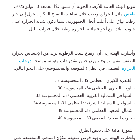
تتوقع الهيئة العامة للأرصاد الجوية أن يسود غدًا الجمعة 10 يوليو 2026،
طقس
مائل للحرارة رطب خلال ساعات الصباح الباكر، يتحول إلى حار
رطب نهارًا على أغلب أنحاء الجمهورية، بينما يكون شديد الحرارة على
جنوب البلاد، مع أجواء مائلة للحرارة رطبة خلال فترات الليل.
وأشارت الهيئة إلى أن ارتفاع نسب الرطوبة يزيد من الإحساس بحرارة
الطقس بقيم تتراوح بين درجتين و4 درجات مئوية، موضحة
درجات
الحرارة
العظمى في الظل (المتوقعة والمحسوسة) على النحو التالي:
- القاهرة الكبرى: العظمى 35، المحسوسة 37.
- الوجه البحري: العظمى 34، المحسوسة 36.
- السواحل الشمالية الغربية: العظمى 30، المحسوسة 33.
- السواحل الشمالية الشرقية: العظمى 31، المحسوسة 34.
- شمال الصعيد: العظمى 37، المحسوسة 39.
- جنوب الصعيد: العظمى 39، المحسوسة 40.
شبورة مائية على بعض الطرق
وأشارت الهيئة إلى وجود فرص ضعيفة لتكوّن السحب المنخفضة على