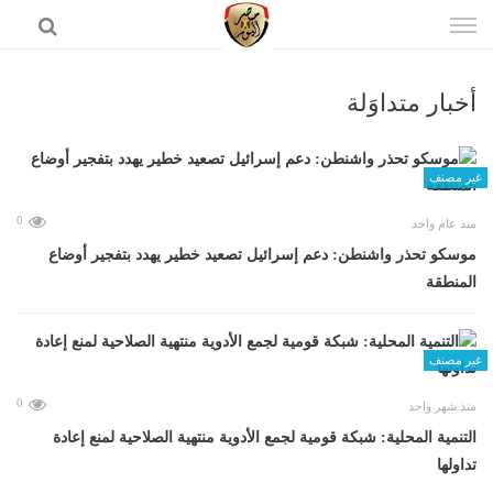
إذهب
الى
المحتوى
أخبار متداوَلة
الرئيسية
غير مصنف
0
منذ عام واحد
موسكو تحذر واشنطن: دعم إسرائيل تصعيد خطير يهدد بتفجير أوضاع
المنطقة
غير مصنف
0
منذ شهر واحد
التنمية المحلية: شبكة قومية لجمع الأدوية منتهية الصلاحية لمنع إعادة
تداولها