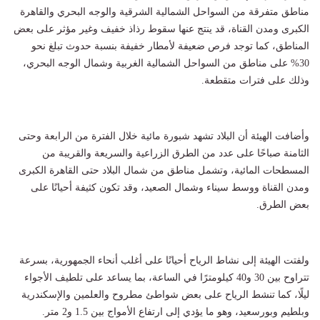
مناطق متفرقة من السواحل الشمالية الشرقية والوجه البحري والقاهرة
الكبرى ومدن القناة، قد ينتج عنها سقوط رذاذ خفيف وغير مؤثر على بعض
المناطق، كما توجد فرص ضعيفة لأمطار خفيفة بنسبة حدوث تبلغ نحو
30% على مناطق من السواحل الشمالية الغربية وشمال الوجه البحري،
وذلك على فترات متقطعة.
وأضافت الهيئة أن البلاد تشهد شبورة مائية خلال الفترة من الرابعة وحتى
الثامنة صباحًا على عدد من الطرق الزراعية والسريعة والقريبة من
المسطحات المائية، وتشمل مناطق من شمال البلاد حتى القاهرة الكبرى
ومدن القناة ووسط سيناء وشمال الصعيد، وقد تكون كثيفة أحيانًا على
بعض الطرق.
ولفتت الهيئة إلى نشاط الرياح أحيانًا على أغلب أنحاء الجمهورية، بسرعة
تتراوح بين 30 و40 كيلومترًا في الساعة، بما يساعد على تلطيف الأجواء
ليلًا، كما تنشط الرياح على بعض شواطئ مطروح والعلمين والإسكندرية
وبلطيم وبورسعيد، وهو ما يؤدي إلى ارتفاع الأمواج بين 1.5 و2 متر.