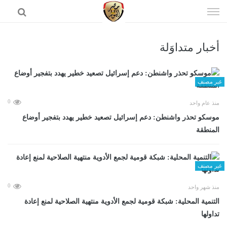
إذهب
الى
المحتوى
أخبار متداوَلة
الرئيسية
غير مصنف
0
منذ عام واحد
موسكو تحذر واشنطن: دعم إسرائيل تصعيد خطير يهدد بتفجير أوضاع
المنطقة
غير مصنف
0
منذ شهر واحد
التنمية المحلية: شبكة قومية لجمع الأدوية منتهية الصلاحية لمنع إعادة
تداولها