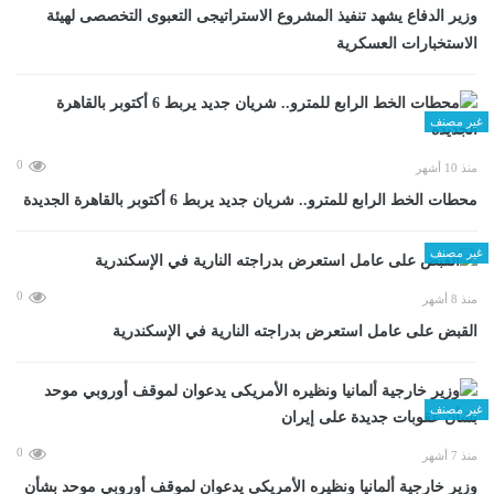
وزير الدفاع يشهد تنفيذ المشروع الاستراتيجى التعبوى التخصصى لهيئة
الاستخبارات العسكرية
غير مصنف
0
منذ 10 أشهر
محطات الخط الرابع للمترو.. شريان جديد يربط 6 أكتوبر بالقاهرة الجديدة
غير مصنف
0
منذ 8 أشهر
القبض على عامل استعرض بدراجته النارية في الإسكندرية
غير مصنف
0
منذ 7 أشهر
وزير خارجية ألمانيا ونظيره الأمريكى يدعوان لموقف أوروبي موحد بشأن