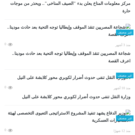
مركز معلومات المناخ يعلن بدء "الصيف المناخى".. ويحذر من موجات
حارة
غير مصنف
0
منذ 3 أشهر
شجاعة المصريين تنقذ الموقف وإيطاليا توجه التحية بعد حادث مودينا..
اعرف القصة
غير مصنف
0
منذ 10 أشهر
وزارة النقل تنفى حدوث أضرار لكوبري محور كلابشة على النيل
غير مصنف
0
منذ 12 شهرًا