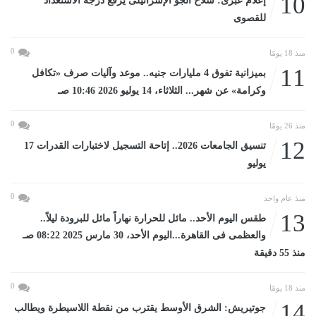
10
إعلام عبرى: سلاح الجو الإسرائيلى يرفع درجة الاستعداد
للقصوى
0
منذ 18 يومًا
11
بميزانية تفوق 4 مليارات جنيه.. موعد وآليات صرف «تكافل
وكرامة» عن شهر... الثلاثاء، 14 يوليو 2026 10:46 صـ
0
منذ 26 يومًا
12
تنسيق الجامعات 2026.. إتاحة التسجيل لاختبارات القدرات 17
يوليو
0
منذ عام واحد
13
طقس اليوم الأحد.. مائل للحرارة نهاراً مائل للبرودة ليلاً..
والعظمى فى القاهرة...اليوم الأحد، 30 مارس 2025 08:22 صـ
منذ 55 دقيقة
0
منذ 18 يومًا
14
جوتيريش: الشرق الأوسط يقترب من نقطة اللاسيطرة ويطالب