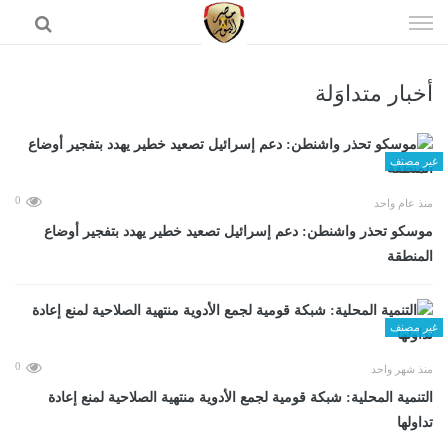
إذهب
الى
المحتوى
أخبار متداوَلة
الرئيسية
غير مصنف
0
منذ عام واحد
موسكو تحذر واشنطن: دعم إسرائيل تصعيد خطير يهدد بتفجير أوضاع
المنطقة
غير مصنف
0
منذ شهر واحد
التنمية المحلية: شبكة قومية لجمع الأدوية منتهية الصلاحية لمنع إعادة
تداولها