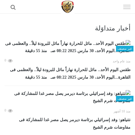
إذهب
الى
المحتوى
أخبار متداوَلة
الرئيسية
غير مصنف
0
منذ عام واحد
طقس اليوم الأحد.. مائل للحرارة نهاراً مائل للبرودة ليلاً.. والعظمى فى
القاهرة...اليوم الأحد، 30 مارس 2025 08:22 صـ منذ 55 دقيقة
غير مصنف
0
منذ 10 أشهر
نتنياهو: وفد إسرائيلي برئاسة ديرمر يصل مصر غدا للمشاركة فى
مفاوضات شرم الشيخ