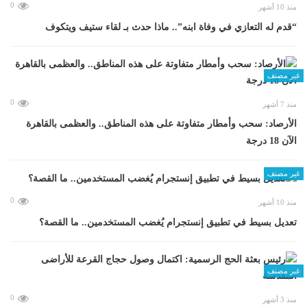
0
منذ 10 أشهر
“قدم له التعازي في وفاة ابنه”.. ماذا حدث بـ لقاء ستيف ويتكوف
غير مصنف
0
منذ 7 أشهر
الأرصاد: سحب وأمطار متفاوتة على هذه المناطق.. والعظمى بالقاهرة
الآن 18 درجة
غير مصنف
0
منذ 10 أشهر
تعديل بسيط في تطبيق إنستجرام يُغضب المستخدمين.. ما القصة؟
غير مصنف
0
منذ 3 أشهر