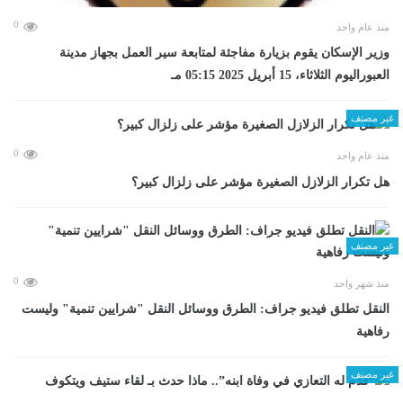
0
منذ عام واحد
وزير الإسكان يقوم بزيارة مفاجئة لمتابعة سير العمل بجهاز مدينة
العبوراليوم الثلاثاء، 15 أبريل 2025 05:15 مـ
غير مصنف
0
منذ عام واحد
هل تكرار الزلازل الصغيرة مؤشر على زلزال كبير؟
غير مصنف
0
منذ شهر واحد
​النقل تطلق فيديو جراف: الطرق ووسائل النقل "شرايين تنمية" وليست
رفاهية
غير مصنف