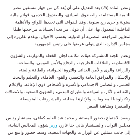
وتنص المادة (25) بعد التعديل على أن يُعد كل من جهاز مستقبل مصر
للتنمية المستدامة، والصندوق السيادي، والصندوق الخدمي، قوائم مالية
سنوية وأخرى ربع سنوية، وفقا للقواعد التي تحددها اللوائح والأنظمة
الداخلية المعمول بها، على أن يتولى مراقب الحسابات مراجعتها طبقًا
لمعايير المراجعة المصرية أو الدولية، بحسب الأحوال، ويقدم تقاريره إلى
مجلس الإدارة، الذي يتولى عرضها على رئيس الجمهورية.
وتضم اللجنة المشتركة هيئات مكاتب لجان: الخطة والموازنة، والشؤون
الاقتصادية، والعلاقات الخارجية، والدفاع والأمن القومي، والصناعة،
والزراعة والري والأمن الغذائي والثروة الحيوانية، والطاقة والبيئة،
والإسكان والمرافق العامة والتعمير، والقوى العاملة، والتعليم والبحث
العلمي، والتضامن الاجتماعي والأسرة والأشخاص ذوي الإعاقة، والإعلام
والثقافة والآثار، والسياحة والطيران المدني، والشؤون الصحية، والاتصالات
وتكنولوجيا المعلومات، والإدارة المحلية، والمشروعات المتوسطة
والصغيرة ومتناهية الصغر.
ويعقد الاجتماع بحضور المستشار محمد عبد العليم كفافي، مستشار رئيس
مجلس النواب، والمستشار هاني حنا عازر،
وزير
شؤون المجالس النيابية،
إلى جانب ممثلين عن الوزارات والجهات المعنية، وسط حضور واسع من