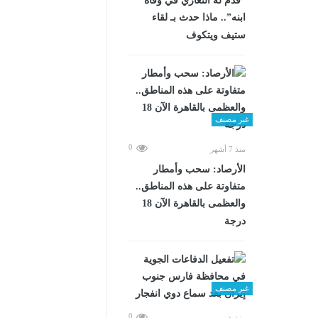
“قدم له التعازي في وفاة
ابنه”.. ماذا حدث بـ لقاء
ستيف ويتكوف
غير مصنف
0
منذ 7 أشهر
الأرصاد: سحب وأمطار
متفاوتة على هذه المناطق..
والعظمى بالقاهرة الآن 18
درجة
غير مصنف
0
منذ شهرين