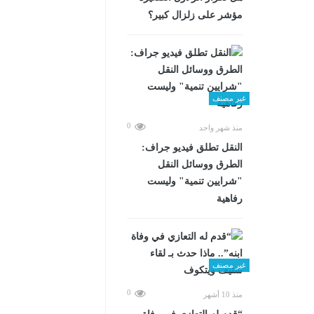
مؤشر على زلزال كبير؟
غير مصنف
0
منذ شهر واحد
​النقل تطلق فيديو جراف:
الطرق ووسائل النقل
"شرايين تنمية" وليست
رفاهية
غير مصنف
0
منذ 10 أشهر