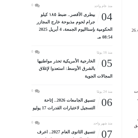
0
منذ عام واحد
04
بيطرى الأقصر.. ضبط ١٨٥ كيلو
جرام لحوم مذبوحة خارج المجازر
الحكومية بإسنااليوم الجمعة، 4 أبريل 2025
 شملت حوالي 2,339.881 طنًا من مسحوق البروتين، و779 طنًا من مسحوق العظم، و26.4
08:54 مـ
0
منذ 16 يومًا
05
الخارجية الأمريكية تحذر مواطنيها
بالشرق الأوسط: استعدوا لإغلاق
المجالات الجوية
0
ت
منذ 24 يومًا
06
تنسيق الجامعات 2026.. إتاحة
التسجيل لاختبارات القدرات 17 يوليو
0
منذ شهر واحد
ق
07
تنسيق الثانوى العام 2027.. اعرف