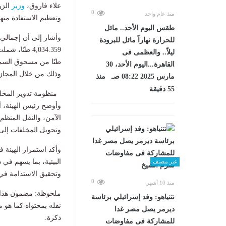
علاء فاروق،
وزير
الزر
0
منذ عام واحد
وتعظيم الاستفادة منها
طقس اليوم الأحد.. مائل
وأشار إلى أن إجمالي ك
للحرارة نهاراً مائل للبرودة
ليلاً.. والعظمى فى
القاهرة...اليوم الأحد، 30
وذلك من خلال المجاز
مارس 2025 08:22 صـ منذ
55 دقيقة
منظومة تدوير المخلف
وأوضح رئيس الهيئة، أ
الآمن، والنقل المنظم،
وتحويل المخلفات إلى 
وأكد استمرار الهيئة 
البيئية، بما يسهم في د
غير مصنف
وتحقيق الاستدامة في ق
0
منذ 10 أشهر
ملحوظة: مضمون هذا ا
نتنياهو: وفد إسرائيلي برئاسة
نقله بمحتواه كما هو 
ديرمر يصل مصر غدا
ذكرة.
للمشاركة فى مفاوضات