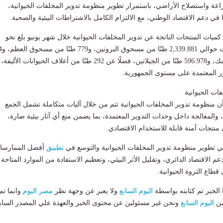
اعة واستصلاح الأراضي، باستمرار تطوير منظومة تدوير المخلفات الحيوانية،
 في دعم الاقتصاد الوطني، مع الالتزام الكامل بالاشتراطات البيئية والصحية.
ميات المنتجات الناتجة عن تدوير المخلفات الحيوانية خلال شهر يونيو بلغ نحو
4,034.359 طنًا،
طنًا من مسحوق السمك، و596.978 طنًا من الجيلاتين، فضلًا عن 292 طنًا من أعلاف الحيوانات الأليفة،
ر المعتمدة على مستوى الجمهورية.
ات الحيوانية
ن منظومة تدوير المخلفات الحيوانية تتم من خلال آليات متكاملة تشمل الجمع
 والمعالجة داخل وحدات التدوير المعتمدة، بما يضمن منع أي آثار بيئية ضارة،
منتجات آمنة قابلة للاستخدام الاقتصادي.
في تطوير منظومة تدوير المخلفات الحيوانية والتوسع في
تطبيق
أفضل الممارسا
عم الاقتصاد الدائري، وتقليل الأثر البيئي، وتعظيم الاستفادة من الموارد المتاحة،
طاع الثروة الحيوانية.
لخبر تم كتابته بواسطة
اليوم السابع
ولا يعبر عن وجهة نظر
مصر اليوم
وانما تم
من
اليوم السابع
ونحن غير مسئولين عن محتوى الخبر والعهدة علي المصدر الساب