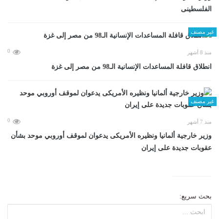
الفلسطينى
غير مصنف
0
منذ 8 أشهر
انطلاق قافلة المساعدات الإنسانية الـ98 من مصر إلى غزة
غير مصنف
0
منذ 7 أشهر
وزير خارجية ألمانيا ونظيره الأمريكى يدعوان لموقف أوروبي موحد بشأن
عقوبات جديدة على إيران
بحث سريع: