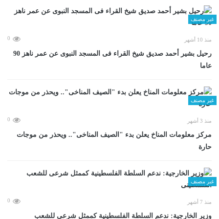
غير مصنف
0
منذ 10 أشهر
رحيل بشير أحمد صديق شيخ القراء فى المسجد النبوى عن عمر ناهز 90
عاما
غير مصنف
0
منذ 3 أشهر
مركز معلومات المناخ يعلن بدء "الصيف المناخى".. ويحذر من موجات
حارة
غير مصنف
0
منذ 7 أشهر
وزير الخارجية: ندعم السلطة الفلسطينية كممثل شرعى للشعب