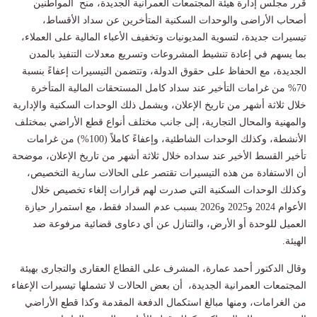
قرر مجلس إدارة
هيئة المجتمعات العمرانية الجديدة
، منح المواطنين
أصحاب الأراضى والوحدات السكنية
المتأخرين عن سداد الأقساط،
تيسيرات جديدة، لتسوية المديونيات وتخفيف الأعباء المالية على العملاء،
بما يسهم في إعادة تنشيط المشروعات وتسريع معدلات التنفيذ بالمدن
الجديدة، مع الحفاظ على حقوق الدولة، وتتضمن التيسيرات إعفاءً بنسبة
70% من غرامات التأخير عند سداد كامل المستحقات المالية المتأخرة
خلال ثلاثة أشهر من تاريخ الإعلان، ويشمل ذلك الوحدات السكنية والإدارية
والمهنية والمحال التجارية، إلى جانب مختلف أنواع
قطع الأراضي
بمختلف
الأنشطة، وكذلك الوحدات الشاطئية، وإعفاءً كاملاً (100%) من غرامات
تأخير القسط الأخير عند سداده خلال ثلاثة أشهر من تاريخ الإعلان، موضحة
أن الاستفادة من هذه التيسيرات تقتصر على الحالات سارية التخصيص،
وكذلك الوحدات السكنية التي صدرت لهم قرارات إلغاء تخصيص خلال
الأعوام 2024 و2025 و2026 بسبب عدم السداد فقط، مع استمرار حيازة
العميل للوحدة أو الأرض، والتنازل عن أي دعاوى قضائية مرفوعة ضد
الهيئة.
وقال الدكتور أحمد عمارة، المشرف على القطاع العقارى والتجارى بهيئة
المجتمعات العمرانية الجديدة، أن بعض الحالات لا تشملها تيسيرات الإعفاء
من الغرامات، ومنها مبالغ استكمال الدفعة المقدمة وكذا قطع الأراضي