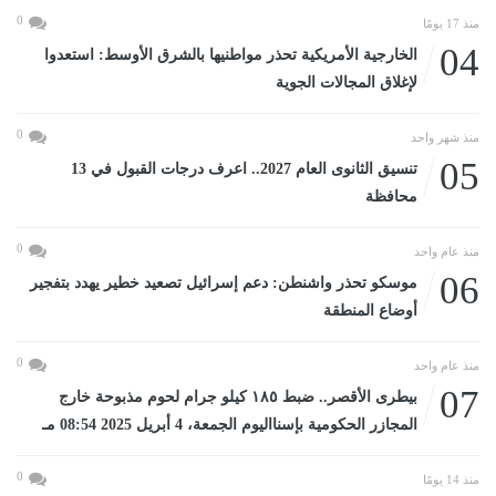
0
منذ 17 يومًا
04
الخارجية الأمريكية تحذر مواطنيها بالشرق الأوسط: استعدوا
لإغلاق المجالات الجوية
0
منذ شهر واحد
05
تنسيق الثانوى العام 2027.. اعرف درجات القبول في 13
محافظة
0
منذ عام واحد
06
موسكو تحذر واشنطن: دعم إسرائيل تصعيد خطير يهدد بتفجير
أوضاع المنطقة
0
منذ عام واحد
07
بيطرى الأقصر.. ضبط ١٨٥ كيلو جرام لحوم مذبوحة خارج
المجازر الحكومية بإسنااليوم الجمعة، 4 أبريل 2025 08:54 مـ
0
منذ 14 يومًا