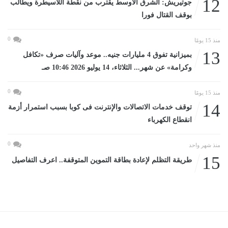
12
جوتيريش: الشرق الأوسط يقترب من نقطة اللاسيطرة ويطالب
بوقف القتال فورا
0
منذ 15 يومًا
13
بميزانية تفوق 4 مليارات جنيه.. موعد وآليات صرف «تكافل
وكرامة» عن شهر... الثلاثاء، 14 يوليو 2026 10:46 صـ
0
منذ 15 يومًا
14
توقف خدمات الاتصالات والإنترنت فى كوبا بسبب استمرار أزمة
انقطاع الكهرباء
0
منذ شهر واحد
15
طريقة التظلم لإعادة بطاقة التموين المتوقفة.. اعرف التفاصيل