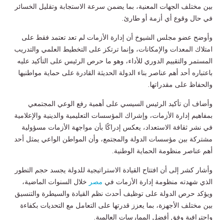
بين مختلف الجهات المعنية، بما يضمن سرعة الاستجابة وتقليل الخسائر
في حال وقوع أي أزمة أو طارئ.
وأوضح عضو مجلس الشيوخ أن إدارة الأزمات لم تعد تعتمد فقط على
امتلاك المعدات والإمكانات، وإنما ترتكز على التخطيط العلمي والتدريب
المستمر والتقييم الدوري للأداء، وهو ما حرص الرئيس على التأكيد عليه
باعتباره أحد أهم عناصر بناء الدولة الحديثة القادرة على حماية مواطنيها
والحفاظ على مقدراتها.
وأضاف أن تأكيد الرئيس السيسي على أهمية رفع الوعي المجتمعي
بمفاهيم إدارة الأزمات، وإشراك المؤسسات التعليمية والدينية والإعلامية
في نشر ثقافة الاستعداد، يعكس إدراكًا بأن مواجهة الأزمات مسؤولية
مشتركة بين مؤسسات الدولة والمجتمع، وأن المواطن الواعي يمثل أحد
أهم عناصر منظومة الحماية الوطنية.
وأشار كشر إلى أن افتتاح القيادة الاستراتيجية للدولة يجسد حجم التطور
الذي شهدته منظومة إدارة الأزمات في
مصر
خلال السنوات الماضية،
ويؤكد حرص الدولة على توظيف أحدث نظم القيادة والسيطرة والتنسيق
بين مختلف الأجهزة، بما يعزز قدرتها على التعامل مع التحديات بكفاءة
واحترافية وفق أفضل الممارسات العالمية.