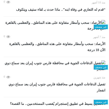
0
منذ 10 أشهر
“قدم له التعازي في وفاة ابنه”.. ماذا حدث بـ لقاء ستيف ويتكوف
غير مصنف
0
منذ 7 أشهر
الأرصاد: سحب وأمطار متفاوتة على هذه المناطق.. والعظمى بالقاهرة
الآن 18 درجة
غير مصنف
0
منذ شهرين
تفعيل الدفاعات الجوية في محافظة فارس جنوب إيران بعد سماع دوي
انفجار
غير مصنف