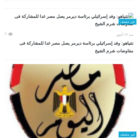
غير مصنف
0
منذ 10 أشهر
نتنياهو: وفد إسرائيلي برئاسة ديرمر يصل مصر غدا للمشاركة فى
مفاوضات شرم الشيخ
غير مصنف