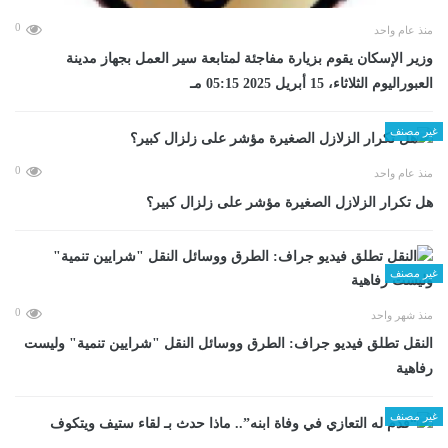
0
منذ عام واحد
وزير الإسكان يقوم بزيارة مفاجئة لمتابعة سير العمل بجهاز مدينة
العبوراليوم الثلاثاء، 15 أبريل 2025 05:15 مـ
غير مصنف
0
منذ عام واحد
هل تكرار الزلازل الصغيرة مؤشر على زلزال كبير؟
غير مصنف
0
منذ شهر واحد
​النقل تطلق فيديو جراف: الطرق ووسائل النقل "شرايين تنمية" وليست
رفاهية
غير مصنف