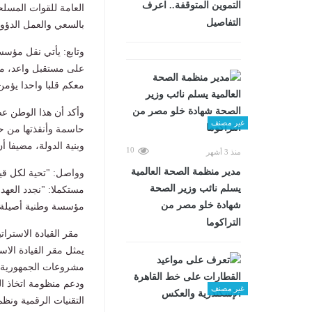
التموين المتوقفة.. اعرف
العامة للقوات المسلح
التفاصيل
بالسعي والعمل الدؤوب
وتابع: يأتي نقل مؤسس
على مستقبل واعد، مرد
معكم قلبا واحدا يؤمن
وأكد أن هذا الوطن عص
غير مصنف
حاسمة وأنقذتها من حا
وبنية الدولة، مضيفا 
10
منذ 3 أشهر
مدير منظمة الصحة العالمية
وواصل: "تحية لكل قيا
يسلم نائب وزير الصحة
مستكملا: "نجدد العهد
شهادة خلو مصر من
مؤسسة وطنية أصيلة"
التراكوما
مقر القيادة الاسترات
يمثل مقر القيادة الاس
مشروعات الجمهورية ال
ودعم منظومة اتخاذ ال
غير مصنف
التقنيات الرقمية ونظم