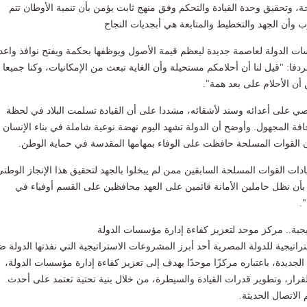
ة، وتحقيق وحدة القيادة والتحكم وفق منهج ثابت يؤمن بأن تنمية الأوطان تتم
 وأن الجهد والتخطيط والمتابعة هي أبجديات النجاح
ات الدولة لعاصمة جديدة ليعظم قيمة الأصول ويوظفها بحكمة ويفتح نوافذ واعد
فا: "قيل لنا أن أحلامكم مستحيلة وأن الغاية تبعث من الإمكانيات، وكنا جميعا
 أن الأحلام على بعد همة".
ي على أعدائه وسند لأشقائه، مشددا على أن القيادة تسلمت البلاد في لحظة
فة المجهول. وأوضح أن الدولة تشهد اليوم نهضة نوعية شاملة في بناء الإنسان
أن القوات المسلحة حافظت على الوفاء بمهامها المقدسة في حماية الوطن.
دات القوات المسلحة السابقين ممن لم يبخلوا بالجهد لتحقيق هذا الإنجاز الوطني
 بأن نظل حاملين الأمانة قائمين على العهد محافظين على القسم أوفياء في
.
يجية.. مركز موحد لتعزيز كفاءة إدارة مؤسسات الدولة
تراتيجية للدولة المصرية أحد أبرز المشروعات الاستراتيجية التي نفذتها الدولة 
جديدة، باعتباره مركزًا موحدًا يهدف إلى تعزيز كفاءة إدارة مؤسسات الدولة،
قرار، وتطوير قدرات القيادة والسيطرة، من خلال بنية تحتية تعتمد على أحدث
 الاتصال الحديثة.