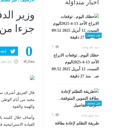
الارشيف
/
غير مصنف
أخبار متداوَلة
وزير الدف
جزءا من 
غير مصنف
0
0
منذ عام واحد
إنشر ف
حظك اليوم.. توقعات الابراج
مشاركة
منذ شهر 
الأحد 13-4-2025اليوم
السبت، 12 أبريل 2025 09:52
صـ منذ 27 دقيقة
قال الفريق أشرف سال
مجيد من أيام الوطن ال
غير مصنف
والهيبة والقوة.
0
منذ شهر واحد
وأضاف خلال كلمته بافتت
طريقة التظلم لإعادة بطاقة
القيادة الاستراتيجية 