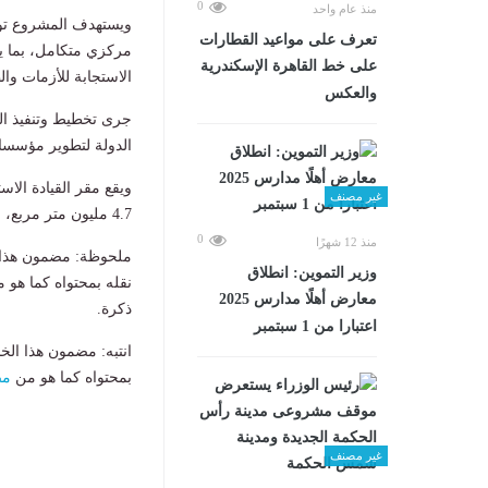
0
منذ عام واحد
ويستهدف المشروع توحي
تعرف على مواعيد القطارات
مركزي متكامل، بما 
على خط القاهرة الإسكندرية
الاستجابة للأزمات وا
والعكس
جرى تخطيط وتنفيذ ال
الدولة لتطوير مؤسساته
غير مصنف
4.7 مليون متر مربع، ليعد من أكبر المجمعات الدفاعية والإدارية في المنطقة.
0
منذ 12 شهرًا
ملحوظة: مضمون هذا ا
وزير التموين: انطلاق
نقله بمحتواه كما هو 
معارض أهلًا مدارس 2025
ذكرة.
اعتبارا من 1 سبتمبر
انتبه: مضمون هذا الخ
بمحتواه كما هو من
مص
غير مصنف