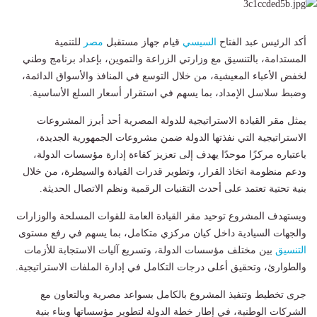
أكد الرئيس عبد الفتاح
السيسي
قيام جهاز مستقبل
مصر
للتنمية
المستدامة، بالتنسيق مع وزارتي الزراعة والتموين، بإعداد برنامج وطني
لخفض الأعباء المعيشية، من خلال التوسع في المنافذ والأسواق الدائمة،
وضبط سلاسل الإمداد، بما يسهم في استقرار أسعار السلع الأساسية.
يمثل مقر القيادة الاستراتيجية للدولة المصرية أحد أبرز المشروعات
الاستراتيجية التي نفذتها الدولة ضمن مشروعات الجمهورية الجديدة،
باعتباره مركزًا موحدًا يهدف إلى تعزيز كفاءة إدارة مؤسسات الدولة،
ودعم منظومة اتخاذ القرار، وتطوير قدرات القيادة والسيطرة، من خلال
بنية تحتية تعتمد على أحدث التقنيات الرقمية ونظم الاتصال الحديثة.
ويستهدف المشروع توحيد مقر القيادة العامة للقوات المسلحة والوزارات
والجهات السيادية داخل كيان مركزي متكامل، بما يسهم في رفع مستوى
التنسيق
بين مختلف مؤسسات الدولة، وتسريع آليات الاستجابة للأزمات
والطوارئ، وتحقيق أعلى درجات التكامل في إدارة الملفات الاستراتيجية.
جرى تخطيط وتنفيذ المشروع بالكامل بسواعد مصرية وبالتعاون مع
الشركات الوطنية، في إطار خطة الدولة لتطوير مؤسساتها وبناء بنية