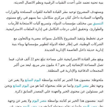
بنية تحتية تعتمد على أحدث التقنيات الرقمية ونظم الاتصال الحديثة.
ويستهدف المشروع توحيد مقر القيادة العامة للقوات المسلحة والوزارات
والجهات السيادية داخل كيان مركزي متكامل، بما يسهم في رفع مستوى
التنسيق
بين مختلف مؤسسات الدولة، وتسريع آليات الاستجابة للأزمات
والطوارئ، وتحقيق أعلى درجات التكامل في إدارة الملفات الاستراتيجية.
جرى تخطيط وتنفيذ المشروع بالكامل بسواعد مصرية وبالتعاون مع
الشركات الوطنية، في إطار خطة الدولة لتطوير مؤسساتها وبناء بنية
إدارية حديثة داخل العاصمة الإدارية الجديدة.
ويقع مقر القيادة الاستراتيجية على مساحة تبلغ نحو 22 ألف فدان، فيما
تصل المساحة الإنشائية إلى نحو 4.7 مليون متر مربع، ليعد من أكبر
المجمعات الدفاعية والإدارية في المنطقة.
ملحوظة: مضمون هذا الخبر تم كتابته بواسطة
اليوم السابع
ولا يعبر عن
وجهة نظر
مصر اليوم
وانما تم نقله بمحتواه كما هو من
اليوم السابع
ونحن
غير مسئولين عن محتوى الخبر والعهدة علي المصدر السابق ذكرة.
انتبه: مضمون هذا الخبر تم كتابته بواسطة
مصر اليوم
ولا يعبر عن وجهة
نظر
مصر اليوم
وانما تم نقله بمحتواه كما هو من
مصر اليوم
ونحن غير