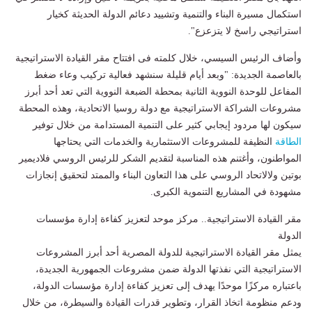
استكمال مسيرة البناء والتنمية وتشييد دعائم الدولة الحديثة كخيار
استراتيجي راسخ لا يتزعزع".
وأضاف الرئيس السيسي، خلال كلمته فى افتتاح مقر القيادة الاستراتيجية
بالعاصمة الجديدة: "وبعد أيام قليلة سنشهد فعالية تركيب وعاء ضغط
المفاعل للوحدة النووية الثانية بمحطة الضبعة النووية التي تعد أحد أبرز
مشروعات الشراكة الاستراتيجية مع دولة روسيا الاتحادية، وهذه المحطة
سيكون لها مردود إيجابي كثير على التنمية المستدامة من خلال توفير
الطاقة
النظيفة للمشروعات الاستثمارية والخدمات التي يحتاجها
المواطنون، وأغتنم هذه المناسبة لتقديم الشكر للرئيس الروسي فلاديمير
بوتين ولالاتحاد الروسي على هذا التعاون البناء والممتد لتحقيق إنجازات
مشهودة في المشاريع التنموية الكبرى.
مقر القيادة الاستراتيجية.. مركز موحد لتعزيز كفاءة إدارة مؤسسات
الدولة
يمثل مقر القيادة الاستراتيجية للدولة المصرية أحد أبرز المشروعات
الاستراتيجية التي نفذتها الدولة ضمن مشروعات الجمهورية الجديدة،
باعتباره مركزًا موحدًا يهدف إلى تعزيز كفاءة إدارة مؤسسات الدولة،
ودعم منظومة اتخاذ القرار، وتطوير قدرات القيادة والسيطرة، من خلال