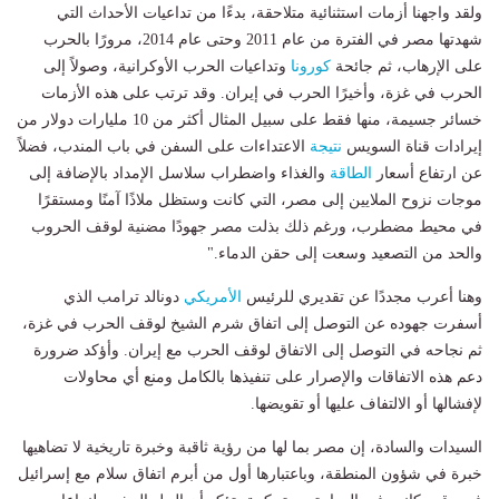
ولقد واجهنا أزمات استثنائية متلاحقة، بدءًا من تداعيات الأحداث التي
شهدتها مصر في الفترة من عام 2011 وحتى عام 2014، مرورًا بالحرب
على الإرهاب، ثم جائحة
كورونا
وتداعيات الحرب الأوكرانية، وصولاً إلى
الحرب في غزة، وأخيرًا الحرب في إيران. وقد ترتب على هذه الأزمات
خسائر جسيمة، منها فقط على سبيل المثال أكثر من 10 مليارات دولار من
إيرادات قناة السويس
نتيجة
الاعتداءات على السفن في باب المندب، فضلاً
عن ارتفاع أسعار
الطاقة
والغذاء واضطراب سلاسل الإمداد بالإضافة إلى
موجات نزوح الملايين إلى مصر، التي كانت وستظل ملاذًا آمنًا ومستقرًا
في محيط مضطرب، ورغم ذلك بذلت مصر جهودًا مضنية لوقف الحروب
والحد من التصعيد وسعت إلى حقن الدماء."
وهنا أعرب مجددًا عن تقديري للرئيس
الأمريكي
دونالد ترامب الذي
أسفرت جهوده عن التوصل إلى اتفاق شرم الشيخ لوقف الحرب في غزة،
ثم نجاحه في التوصل إلى الاتفاق لوقف الحرب مع إيران. وأؤكد ضرورة
دعم هذه الاتفاقات والإصرار على تنفيذها بالكامل ومنع أي محاولات
لإفشالها أو الالتفاف عليها أو تقويضها.
السيدات والسادة، إن مصر بما لها من رؤية ثاقبة وخبرة تاريخية لا تضاهيها
خبرة في شؤون المنطقة، وباعتبارها أول من أبرم اتفاق سلام مع إسرائيل