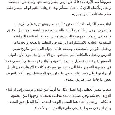
ضروسًا ضد الإرهاب دفاعًا عن أرض مصر ومصالحها ونيابة عن المنطقة
والعالم بأكمله الذي كان حتمًا سيتأثر بهذا الإرهاب اللئيم لو لم تنتصر عليه
مصر وتستأصله من جذوره.
أبناء مصر الكرام، لقد كانت ثورة الـ 30 من يونيو ثورة على الإرهاب
والتطرف، وهي أيضًا ثورة للبناء والتحديث، ثورة للشعب من أجل تحقيق
حلمه في إقامة الجمهورية الجديدة، مصر الحديثة الصناعية الزراعية
المتقدمة الجاذبة للاستثمارات الرائدة في التعليم والصحة والخدمات
وتأهيل الكوادر المتخصصة وبصفة عامة الدولة التي تليق بتاريخ مصر
العريق وتحظى بالمكانة التي تستحقها بين الأمم. ومنذ اليوم الأول لتولي
المسؤولية رفضت تعطيل مسيرة التنمية والبناء وعزمت على المضي قدمًا
في مسيرة التطوير جنبًا إلى جنب مع معركة مكافحة الإرهاب دون تأجيل
أو تراجع، لتظل مصر ماضية في طريقها نحو المستقبل دون تأخير لتعوض
بعض ما فاتنا على طريق التقدم.
شعب مصر العظيم، إننا نعمل بكل ما أوتينا من قوة وعزيمة وإصرار لبناء
الدولة الحديثة، وهي عملية ممتدة تتطلب تضحيات وجهودًا من الجميع،
فالتكاتف والعمل الجاد هما السبيل الوحيد للتقدم، أما البديل فهو التخلف
والتراجع في محيط إقليمي مليء بالتحديات والأطماع.