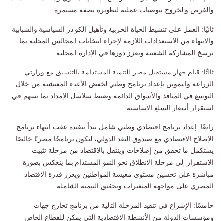
والفرص والخروج بتوصيات عملية لتطويره بصفة مستمرة.
ثانيًا: العمل على تنشيط الحياة الحزبية وتأهيل الكوادر السياسية والشبابية
والانتهاء من الاستعدادات اللازمة لإجراء انتخابات المجالس المحلية بما
يرسخ المشاركة الشعبية ويعزز دورها في الإدارة المحلية.
ثالثًا: قيام جهاز مستقبل مصر للتنمية المستدامة بالتنسيق مع وزارتي
الزراعة والتموين بإعداد برنامج وطني لخفض الأعباء المعيشية من خلال
التوسع في المنافذ والأسواق الدائمة وضبط سلاسل الإمداد بما يسهم في
استقرار أسعار السلع الأساسية.
رابعًا: إعداد برنامج اقتصادي وطني شامل يبدأ تنفيذه عقب انتهاء برنامج
الإصلاح الاقتصادي مع صندوق النقد الدولي، ليكون برنامجًا مصريًا خالصًا
يستكمل ما تحقق من إصلاحات وينتقل بالاقتصاد من مرحلة تثبيت
الاستقرار إلى مرحلة الانطلاق نحو النمو المستدام بما ينعكس بصورة
مباشرة على تحسين مستوى معيشة المواطنين ويعزز قدرة الاقتصاد
المصري على مواجهة المتغيرات وتحقيق التنمية الشاملة.
خامسًا: الإسراع في تنفيذ المرحلة التالية من برنامج تخارج جهات
ومؤسسات الدولة من الأنشطة الاقتصادية التي يمكن للقطاع الخاص