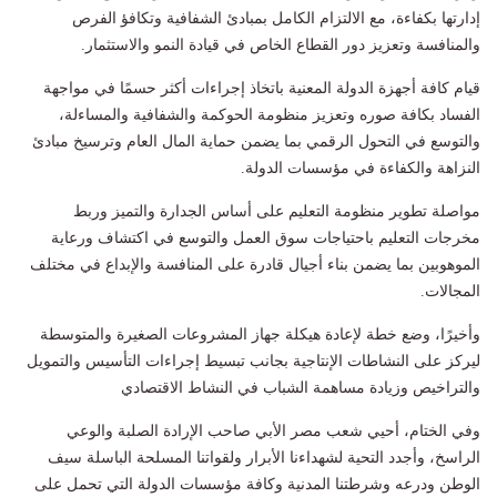
إدارتها بكفاءة، مع الالتزام الكامل بمبادئ الشفافية وتكافؤ الفرص
والمنافسة وتعزيز دور القطاع الخاص في قيادة النمو والاستثمار.
قيام كافة أجهزة الدولة المعنية باتخاذ إجراءات أكثر حسمًا في مواجهة
الفساد بكافة صوره وتعزيز منظومة الحوكمة والشفافية والمساءلة،
والتوسع في التحول الرقمي بما يضمن حماية المال العام وترسيخ مبادئ
النزاهة والكفاءة في مؤسسات الدولة.
مواصلة تطوير منظومة التعليم على أساس الجدارة والتميز وربط
مخرجات التعليم باحتياجات سوق العمل والتوسع في اكتشاف ورعاية
الموهوبين بما يضمن بناء أجيال قادرة على المنافسة والإبداع في مختلف
المجالات.
وأخيرًا، وضع خطة لإعادة هيكلة جهاز المشروعات الصغيرة والمتوسطة
ليركز على النشاطات الإنتاجية بجانب تبسيط إجراءات التأسيس والتمويل
والتراخيص وزيادة مساهمة الشباب في النشاط الاقتصادي
وفي الختام، أحيي شعب مصر الأبي صاحب الإرادة الصلبة والوعي
الراسخ، وأجدد التحية لشهداءنا الأبرار ولقواتنا المسلحة الباسلة سيف
الوطن ودرعه وشرطتنا المدنية وكافة مؤسسات الدولة التي تحمل على