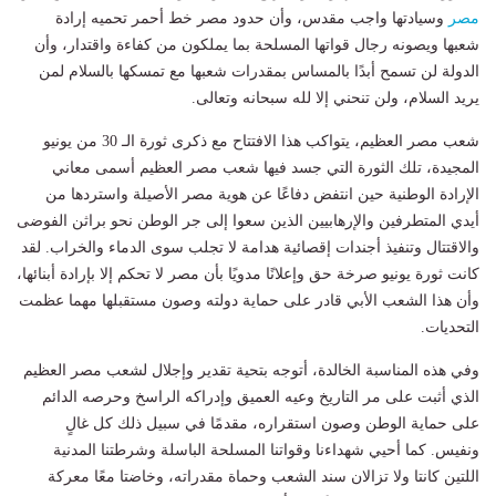
مصر
وسيادتها واجب مقدس، وأن حدود مصر خط أحمر تحميه إرادة
شعبها ويصونه رجال قواتها المسلحة بما يملكون من كفاءة واقتدار، وأن
الدولة لن تسمح أبدًا بالمساس بمقدرات شعبها مع تمسكها بالسلام لمن
يريد السلام، ولن تنحني إلا لله سبحانه وتعالى.
شعب مصر العظيم، يتواكب هذا الافتتاح مع ذكرى ثورة الـ 30 من يونيو
المجيدة، تلك الثورة التي جسد فيها شعب مصر العظيم أسمى معاني
الإرادة الوطنية حين انتفض دفاعًا عن هوية مصر الأصيلة واستردها من
أيدي المتطرفين والإرهابيين الذين سعوا إلى جر الوطن نحو براثن الفوضى
والاقتتال وتنفيذ أجندات إقصائية هدامة لا تجلب سوى الدماء والخراب. لقد
كانت ثورة يونيو صرخة حق وإعلانًا مدويًا بأن مصر لا تحكم إلا بإرادة أبنائها،
وأن هذا الشعب الأبي قادر على حماية دولته وصون مستقبلها مهما عظمت
التحديات.
وفي هذه المناسبة الخالدة، أتوجه بتحية تقدير وإجلال لشعب مصر العظيم
الذي أثبت على مر التاريخ وعيه العميق وإدراكه الراسخ وحرصه الدائم
على حماية الوطن وصون استقراره، مقدمًا في سبيل ذلك كل غالٍ
ونفيس. كما أحيي شهداءنا وقواتنا المسلحة الباسلة وشرطتنا المدنية
اللتين كانتا ولا تزالان سند الشعب وحماة مقدراته، وخاضتا معًا معركة