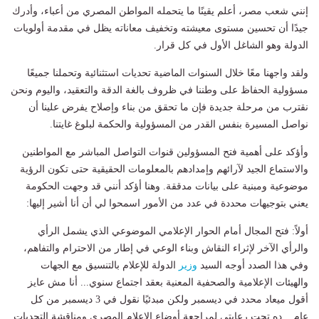
إنني شعب مصر، أعلم يقينًا ما يتحمله المواطن المصري من أعباء، وأدرك
جيدًا أن تحسين مستوى معيشته وتخفيف معاناته يظل في مقدمة أولويات
الدولة وهو الشاغل الأول في كل قرار.
ولقد واجهنا معًا خلال السنوات الماضية تحديات استثنائية وتحملنا جميعًا
مسؤولية الحفاظ على وطننا في ظروف بالغة الدقة والتعقيد، واليوم ونحن
نقترب من مرحلة جديدة فإن ما تحقق من بناء وإصلاح يفرض علينا أن
نواصل المسيرة بنفس القدر من المسؤولية والحكمة لبلوغ غايتنا.
وأؤكد على أهمية فتح المسؤولين قنوات التواصل المباشر مع المواطنين
والاستماع الجيد لآرائهم وإمدادهم بالمعلومات الحقيقية حتى تكون الرؤية
موضوعية ومبنية على بيانات مدققة. وهنا أؤكد أنني قد وجهت الحكومة
يعني بتوجيهات محددة في عدد من الأمور اسمحوا لي أن أنا أشير إليها:
أولاً: فتح المجال أمام الحوار الإعلامي الموضوعي الذي يشمل الرأي
والرأي الآخر لإثراء النقاش وبناء الوعي في إطار من الاحترام والتفاهم،
وفي هذا الصدد أوجه السيد
وزير
الدولة للإعلام بالتنسيق مع الجهات
والهيئات الإعلامية والصحفية المعنية بعقد اجتماع سنوي... أنا مش عايز
أقول ميعاد محدد في ديسمبر ولكن مبدئيًا نقول في 3 ديسمبر من كل
عام... ده تحت رعايتي لمراجعة أوضاع الإعلام المصري ومناقشة التحديات