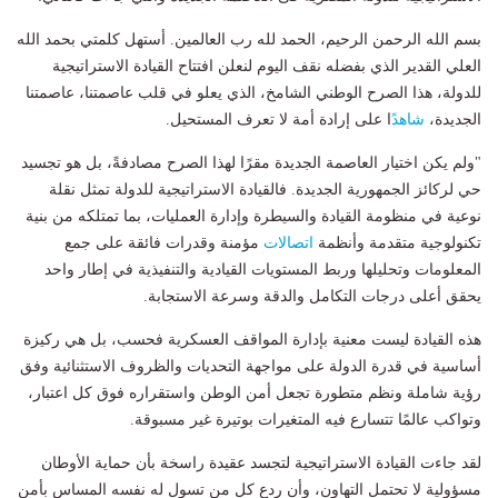
بسم الله الرحمن الرحيم، الحمد لله رب العالمين. أستهل كلمتي بحمد الله
العلي القدير الذي بفضله نقف اليوم لنعلن افتتاح القيادة الاستراتيجية
للدولة، هذا الصرح الوطني الشامخ، الذي يعلو في قلب عاصمتنا، عاصمتنا
الجديدة،
شاهد
ًا على إرادة أمة لا تعرف المستحيل.
"ولم يكن اختيار العاصمة الجديدة مقرًا لهذا الصرح مصادفةً، بل هو تجسيد
حي لركائز الجمهورية الجديدة. فالقيادة الاستراتيجية للدولة تمثل نقلة
نوعية في منظومة القيادة والسيطرة وإدارة العمليات، بما تمتلكه من بنية
تكنولوجية متقدمة وأنظمة
اتصالات
مؤمنة وقدرات فائقة على جمع
المعلومات وتحليلها وربط المستويات القيادية والتنفيذية في إطار واحد
يحقق أعلى درجات التكامل والدقة وسرعة الاستجابة.
هذه القيادة ليست معنية بإدارة المواقف العسكرية فحسب، بل هي ركيزة
أساسية في قدرة الدولة على مواجهة التحديات والظروف الاستثنائية وفق
رؤية شاملة ونظم متطورة تجعل أمن الوطن واستقراره فوق كل اعتبار،
وتواكب عالمًا تتسارع فيه المتغيرات بوتيرة غير مسبوقة.
لقد جاءت القيادة الاستراتيجية لتجسد عقيدة راسخة بأن حماية الأوطان
مسؤولية لا تحتمل التهاون، وأن ردع كل من تسول له نفسه المساس بأمن