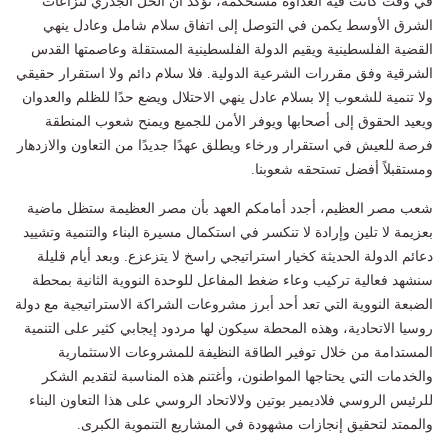
في وقت كانت فيه العداوة مستحكمة، تؤكد أن الحل الجذري لنزاعات
الشرق الأوسط يكمن في التوصل إلى اتفاق سلام شامل وعادل ينهي
القضية الفلسطينية ويقيم الدولة الفلسطينية المستقلة وعاصمتها القدس
الشرقية وفق مقررات الشرعية الدولية. فلا سلام دائم ولا استقرار حقيقي
ولا تنمية للشعوب إلا بسلام عادل ينهي الاحتلال ويضع حدًا للظلم والعدوان
ويعيد الحقوق إلى أصحابها ويوفر الأمن للجميع ويمنح شعوب المنطقة
فرصة للعيش في استقرار ورخاء ويطلق عهدًا جديدًا من التعاون والازدهار
ومستقبلاً أفضل تستحقه شعوبنا.
شعب مصر العظيم، أجدد أمامكم العهد بأن مصر العظيمة ستظل ماضية
بعزيمة لا تلين وإرادة لا تنكسر في استكمال مسيرة البناء والتنمية وتشييد
دعائم الدولة الحديثة كخيار استراتيجي راسخ لا يتزعزع. وبعد أيام قليلة
سنشهد فعالية تركيب وعاء ضغط المفاعل للوحدة النووية الثانية بمحطة
الضبعة النووية التي تعد أحد أبرز مشروعات الشراكة الاستراتيجية مع دولة
روسيا الاتحادية، وهذه المحطة سيكون لها مردود إيجابي كثير على التنمية
المستدامة من خلال توفير الطاقة النظيفة للمشروعات الاستثمارية
والخدمات التي يحتاجها المواطنون، وأغتنم هذه المناسبة لتقديم الشكر
للرئيس الروسي فلاديمير بوتين ولالاتحاد الروسي على هذا التعاون البناء
والممتد لتحقيق إنجازات مشهودة في المشاريع التنموية الكبرى.