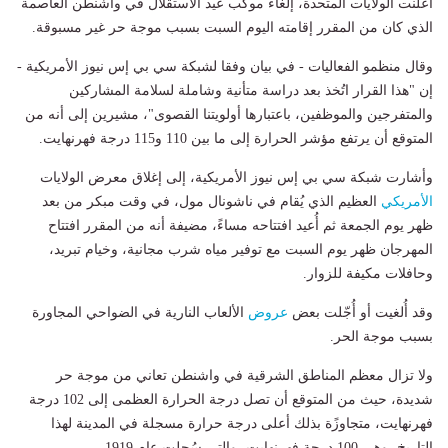
أعلنت الولايات المتحدة، إلغاء موكب عيد الاستقلال في واشنطن العاصمة
الذي كان من المقرر إقامته اليوم السبت بسبب موجة حر غير مسبوقة.
وقال منظمو الفعاليات - في بيان وفقا لشبكة سي بي إس نيوز الأمريكية -
إن "هذا القرار اتُخذ بعد دراسة متأنية وشاملة لسلامة المشاركين
والمتفرجين والموظفين، باعتبارها أولويتنا القصوى"، مشيرين إلى أنه من
المتوقع أن يرتفع مؤشر الحرارة إلى ما بين 110 و115 درجة فهرنهايت.
وأشارت شبكة سي بي إس نيوز الأمريكية، إلى إغلاق معرض الولايات
الأمريكي
العظيم الذي يُقام في ناشونال مول، في وقت مبكر من بعد
ظهر يوم الجمعة ثم أُعيد افتتاحه مساءً، مضيفة أنه من المقرر افتتاح
المهرجان ظهر يوم السبت مع توفير مياه شرب مجانية، وخيام تبريد،
وحافلات مكيفة للزوار.
وقد أُلغيت أو أُجّلت بعض
عروض
الألعاب النارية في الضواحي المجاورة
بسبب موجة الحر.
ولا تزال معظم المناطق الشرقية في واشنطن تعاني من موجة حر
شديدة، حيث من المتوقع أن تصل درجة الحرارة العظمى إلى 102 درجة
فهرنهايت، متجاوزًة بذلك أعلى درجة حرارة مسجلة في المدينة لهذا
التاريخ، وهي 100 درجة فهرنهايت، والتي سُجلت عام 1919.