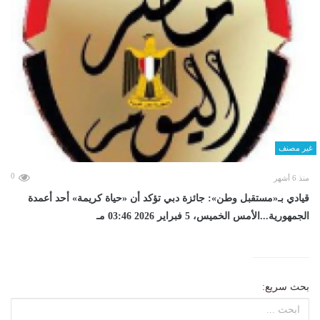
غير مصنف
0
منذ 6 أشهر
قيادي بـ«مستقبل وطن»: جائزة دبي تؤكد أن «حياة كريمة» أحد أعمدة
الجمهورية...الأمس الخميس، 5 فبراير 2026 03:46 مـ
بحث سريع: