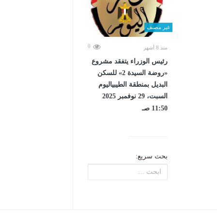
غير مصنف
0
منذ 8 أشهر
رئيس الوزراء يتفقد مشروع
«روضة السيدة 2» للسكن
البديل بمنطقة الطيبياليوم
السبت، 29 نوفمبر 2025
11:50 صـ
بحث سريع: