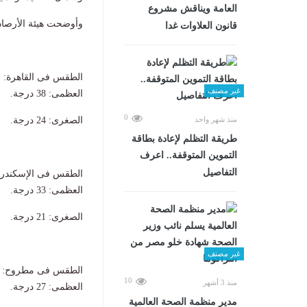
العامة ويناقش مشروع
وأوضحت هيئة الأرصاد 
قانون العلاوات غدا
الطقس فى القاهرة:
غير مصنف
​العظمى: 38 درجة.
0
منذ شهر واحد
​الصغرى: 24 درجة.
طريقة التظلم لإعادة بطاقة
التموين المتوقفة.. اعرف
التفاصيل
الطقس فى ​الإسكندري
​العظمى: 33 درجة.
​الصغرى: 21 درجة.
غير مصنف
الطقس فى مطروح:
10
منذ 3 أشهر
​العظمى: 27 درجة.
مدير منظمة الصحة العالمية