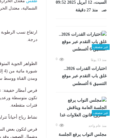
طقس
معتدل الحرارة 
السبت، 12 أبريل 2025 09:52
الشمالية، معتدل الحرار
صـ منذ 27 دقيقة
درجة.
غير مصنف
0
منذ 13 يومًا
الظواهر الجوية المتوق
اختبارات القدرات 2026..
غلق باب التقدم عبر موقع
ومدن القناة ووسط سين
التنسيق 6 أغسطس
​فرص أمطار خفيفة: ​
فترات متقطعة.
غير مصنف
​نشاط رياح أحياناً تتراوح سرعتها من (30 إلى 35) كم/
0
منذ عام واحد
​فرص لتكون بعض السح
مجلس النواب يرفع الجلسة
وشمال الصعيد، وقد يصاحبها ف