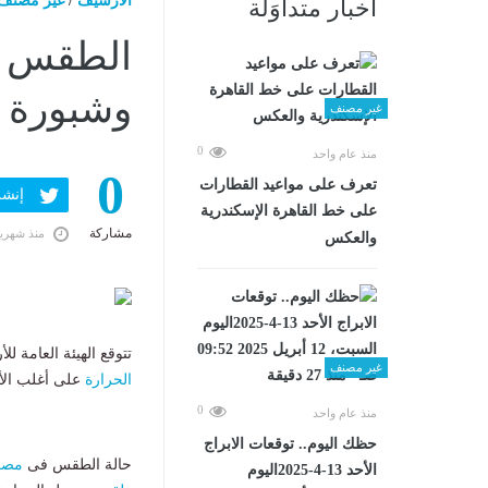
الارشيف
/
غير مصنف
أخبار متداوَلة
الطقس غد
وشبورة وال
غير مصنف
0
منذ عام واحد
0
تعرف على مواعيد القطارات
إنشر ف
على خط القاهرة الإسكندرية
مشاركة
منذ شهري
والعكس
تتوقع الهيئة العامة للأرصاد الجوية،
غير مصنف
الحرارة
على أغلب الأن
0
منذ عام واحد
حظك اليوم.. توقعات الابراج
​حالة الطقس فى
مصر
الأحد 13-4-2025اليوم