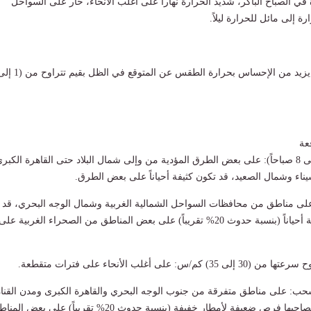
في الصباح الباكر، شديد الحرارة نهاراً على أغلب الأنحاء، حار على السواحل
ة إلى مائل للحرارة ليلاً.
عة
​شبورة مائية من (4 إلى 8 صباحاً): ​على بعض الطرق المؤدية من وإلى شمال البلاد حتى القاهرة الكبر
اء وشمال الصعيد، قد تكون كثيفة أحياناً على بعض الطرق.
على مناطق من محافظات السواحل الشمالية الغربية وشمال الوجه البحري، قد
تكون متوسطة ورعدية أحياناً (بنسبة حدوث 20% تقريباً) على بعض المناطق من الصحراء الغربية على
س: ​على أغلب الأنحاء على فترات متقطعة.
ب: ​على مناطق متفرقة من جنوب الوجه البحري والقاهرة الكبرى ومدن القناة
رص ضعيفة لأمطار خفيفة (بنسبة حدوث 20% تقريباً) على بعض المناطق.