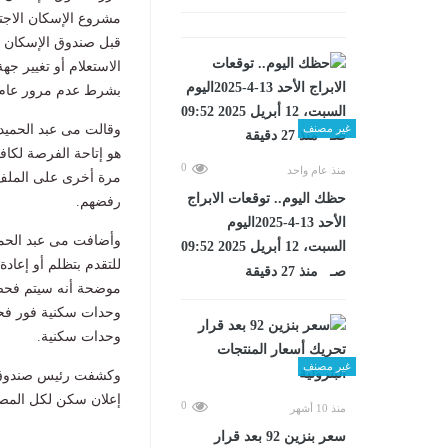
مشروع الإسكان الاجت
قبل صندوق الإسكان ا
الاستعلام أو تغيير جه
بشرط عدم مرور عام ع
وقالت مى عبد الحميد،
غير مصنف
هو إتاحة الفرصة لكاف
0
منذ عام واحد
مرة أخرى على الملف 
حظك اليوم.. توقعات الابراج
رفضهم.
الأحد 13-4-2025اليوم
وأضافت مى عبد الحمي
السبت، 12 أبريل 2025 09:52
للتقدم بتظلم أو إعادة
صـ منذ 27 دقيقة
موضحة أنه سيتم فحص 
وحدات سكنية فور فحص
وحدات سكنية.
غير مصنف
إعلان سكن لكل المصريين 1 وسكن لكل المصريين 2، وذلك 
0
منذ 10 أشهر
سعر بنزين 92 بعد قرار