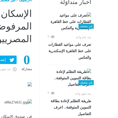
الارشيف
/
غير مصنف
أخبار متداوَلة
الإسكان 
المرفوض
غير مصنف
المصريين
0
منذ عام واحد
تعرف على مواعيد القطارات
على خط القاهرة الإسكندرية
0
والعكس
إنشر ف
مشاركة
منذ شهري
غير مصنف
0
منذ شهر واحد
طريقة التظلم لإعادة بطاقة
التموين المتوقفة.. اعرف
التفاصيل
قرر صندوق الإسكان ال