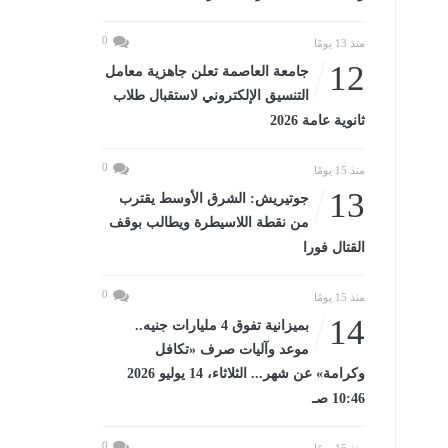
0
منذ 13 يومًا
12
جامعة العاصمة تعلن جاهزية معامل
التنسيق الإلكتروني لاستقبال طلاب
ثانوية عامة 2026
0
منذ 15 يومًا
13
جوتيريش: الشرق الأوسط يقترب
من نقطة اللاسيطرة ويطالب بوقف
القتال فورا
0
منذ 15 يومًا
14
بميزانية تفوق 4 مليارات جنيه..
موعد وآليات صرف «تكافل
وكرامة» عن شهر... الثلاثاء، 14 يوليو 2026
10:46 صـ
0