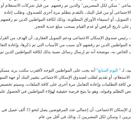
ماعى " سكن لكل المصريين" والذين تم رفضهم من قبل شركات الاستعلام أو 
لاجتماعى أو من قبل البنك، بالتقدم بتظلم مرة أخرى للصندوق، وطلب إعادة
ة التمويل، أو استيفاء الأوراق المطلوبة، وذلك لكافة المواطنين الذين تم رفضهم
لى تاريخ الرفض أو عدم القيام بسحب مبلغ جدية الحجز.
 رئيس صندوق الإسكان الاجتماعى ودعم التمويل العقارى، أن الهدف من القرار
ة المواطنين الذين تم رفضهم لأى سبب من الأسباب التي تم ذكرها، وإعادة التعا
الخاص به، موضحة أنه تم إرسال رسائل نصية بذلك لكافة المواطنين الذين تم
د، لـ "
اليوم السابع
" أنه يجب على المواطنين التوجه لأقفرب مكتب بريد مميكن
 الاستعلام، أو تقديم لطلب لصندوق الإسكان الاجتماعى بتغيير البنك أو جهة التمو
كافة التظلمات وإعادة التعامل مرة أخرى على كافة الملفات، وسيتم تخصيص
 التظلم وقبوله، وهو ما يتيح فرصة حقيقية لهؤلاء المواطنين في الحصول عل
وكشفت رئيس صندوق الإسكان الاجتماعى، أن إجمالي عدد المرفوضين يصل لنحو 15 ألف عميل في
في أقل من عام.