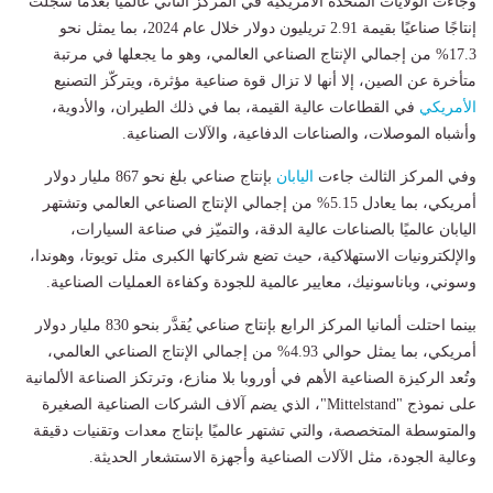
وجاءت الولايات المتحدة الأمريكية في المركز الثاني عالميًا بعدما سجلت
إنتاجًا صناعيًا بقيمة 2.91 تريليون دولار خلال عام 2024، بما يمثل نحو
17.3% من إجمالي الإنتاج الصناعي العالمي، وهو ما يجعلها في مرتبة
متأخرة عن الصين، إلا أنها لا تزال قوة صناعية مؤثرة، ويتركّز التصنيع
الأمريكي
في القطاعات عالية القيمة، بما في ذلك الطيران، والأدوية،
وأشباه الموصلات، والصناعات الدفاعية، والآلات الصناعية.
وفي المركز الثالث جاءت
اليابان
بإنتاج صناعي بلغ نحو 867 مليار دولار
أمريكي، بما يعادل 5.15% من إجمالي الإنتاج الصناعي العالمي وتشتهر
اليابان عالميًا بالصناعات عالية الدقة، والتميّز في صناعة السيارات،
والإلكترونيات الاستهلاكية، حيث تضع شركاتها الكبرى مثل تويوتا، وهوندا،
وسوني، وباناسونيك، معايير عالمية للجودة وكفاءة العمليات الصناعية.
بينما احتلت ألمانيا المركز الرابع بإنتاج صناعي يُقدَّر بنحو 830 مليار دولار
أمريكي، بما يمثل حوالي 4.93% من إجمالي الإنتاج الصناعي العالمي،
وتُعد الركيزة الصناعية الأهم في أوروبا بلا منازع، وترتكز الصناعة الألمانية
على نموذج "Mittelstand"، الذي يضم آلاف الشركات الصناعية الصغيرة
والمتوسطة المتخصصة، والتي تشتهر عالميًا بإنتاج معدات وتقنيات دقيقة
وعالية الجودة، مثل الآلات الصناعية وأجهزة الاستشعار الحديثة.