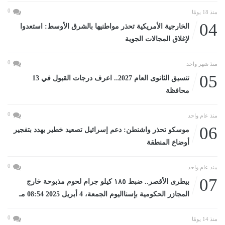
0
منذ 18 يومًا
04
الخارجية الأمريكية تحذر مواطنيها بالشرق الأوسط: استعدوا
لإغلاق المجالات الجوية
0
منذ شهر واحد
05
تنسيق الثانوى العام 2027.. اعرف درجات القبول في 13
محافظة
0
منذ عام واحد
06
موسكو تحذر واشنطن: دعم إسرائيل تصعيد خطير يهدد بتفجير
أوضاع المنطقة
0
منذ عام واحد
07
بيطرى الأقصر.. ضبط ١٨٥ كيلو جرام لحوم مذبوحة خارج
المجازر الحكومية بإسنااليوم الجمعة، 4 أبريل 2025 08:54 مـ
0
منذ 14 يومًا