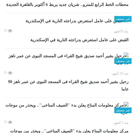
محطات الخط الرابع للمترو.. شريان جديد يربط 6 أكتوبر بالقاهرة الجديدة
غير مصنف
0
منذ 8 أشهر
القبض على عامل استعرض بدراجته النارية في الإسكندرية
غير مصنف
0
منذ 10 أشهر
رحيل بشير أحمد صديق شيخ القراء فى المسجد النبوى عن عمر ناهز 90
عاما
غير مصنف
0
منذ 3 أشهر
مركز معلومات المناخ يعلن بدء "الصيف المناخى".. ويحذر من موجات