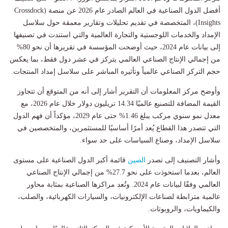
أفضل الدول الصناعية في العالم الصادر عام 2026 عن منصة (Crossdock
Insights)، المتخصصة في تقديم تحليلات وتقارير معمقة حول سلاسل
الإمداد والخدمات اللوجستية والتجارة العالمية والتي استندت في تصنيفها
إلى بيانات عام 2024، حيث أوضحت المؤسسة في تقريرها أن نحو 80%
من إجمالي الإنتاج الصناعي العالمي يتركز في عشر دول فقط، بما يعكس
حجم التركز الصناعي عالمياً وتأثيره المباشر على سلاسل إمداد المنتجات.
وأوضح مركز المعلومات أن التقرير أشار إلى أنه من المتوقع أن تتجاوز
القيمة المضافة للتصنيع عالميًا 14.34 تريليون دولار خلال عام 2026، مع
معدل نمو سنوي مركب يبلغ 1.46% حتى عام 2029، مؤكداً أن فهم الدول
التي تتصدر هذا القطاع يُعد أمرًا أساسيًا للمستثمرين، والمتخصصين في
سلاسل الإمداد، وصناع السياسات على حد سواء.
وأشار التصنيف إلى تصدر
الصين
قائمة أكبر الدول الصناعية على مستوى
العالم، بعدما استحوذت على نحو 27.7% من إجمالي الإنتاج الصناعي
العالمي وفقًا لبيانات عام 2024. وتُعد مراكزها الصناعية بمثابة محاور
عالمية مترابطة لصناعات الإلكترونيات، والسيارات الكهربائية، والصلب،
والكيماويات، والروبوتات.