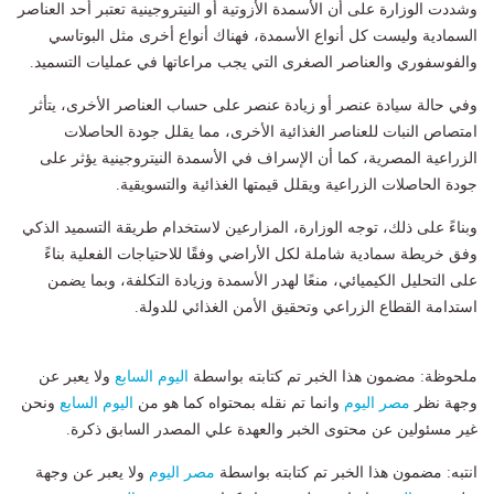
وشددت الوزارة على أن الأسمدة الأزوتية أو النيتروجينية تعتبر أحد العناصر
السمادية وليست كل أنواع الأسمدة، فهناك أنواع أخرى مثل البوتاسي
والفوسفوري والعناصر الصغرى التي يجب مراعاتها في عمليات التسميد.
وفي حالة سيادة عنصر أو زيادة عنصر على حساب العناصر الأخرى، يتأثر
امتصاص النبات للعناصر الغذائية الأخرى، مما يقلل جودة الحاصلات
الزراعية المصرية، كما أن الإسراف في الأسمدة النيتروجينية يؤثر على
جودة الحاصلات الزراعية ويقلل قيمتها الغذائية والتسويقية.
وبناءً على ذلك، توجه الوزارة، المزارعين لاستخدام طريقة التسميد الذكي
وفق خريطة سمادية شاملة لكل الأراضي وفقًا للاحتياجات الفعلية بناءً
على التحليل الكيميائي، منعًا لهدر الأسمدة وزيادة التكلفة، وبما يضمن
استدامة القطاع الزراعي وتحقيق الأمن الغذائي للدولة.
ملحوظة: مضمون هذا الخبر تم كتابته بواسطة
اليوم السابع
ولا يعبر عن
وجهة نظر
مصر اليوم
وانما تم نقله بمحتواه كما هو من
اليوم السابع
ونحن
غير مسئولين عن محتوى الخبر والعهدة علي المصدر السابق ذكرة.
انتبه: مضمون هذا الخبر تم كتابته بواسطة
مصر اليوم
ولا يعبر عن وجهة