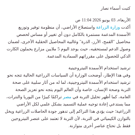
كتبت أسماء نصار
الأربعاء، 03 يونيو 2026 11:04 ص
أكدت
وزارة الزراعة
واستصلاح الأراضي، أن منظومة توفير وتوزيع
الأسمدة المدعمة مستمرة بالكامل دون أي تغيير أو مساس لحصص
محاصيل "القمح، الأرز، الذرة" وغالبية المحاصيل الحقلية الأخرى، لضمان
وصول الدعم لمستحقيه، حيث يوجد اليوم 5 ملايين مزارع يحملون الكارت
الذكي للحصول على مقرراتهم السمادية المدعمة.
ترشيد استخدام الأسمدة النيتروجينية
وفي هذا الإطار، أوضحت الوزارة أن السياسات الزراعية الحالية تتجه نحو
ترشيد استخدام الأسمدة النيتروجينية، لما له من آثار سلبية على صحة
التربة وصحة الإنسان، خاصة وأن العالم اليوم يتجه نحو تعزيز الصحة
العامة، كما أظهر تحليل التربة في
مصر
تراكمًا كبيرًا من اليوريا والنترات،
مما يستدعي إعادة توجيه عملية التسميد بشكل علمي لكل الأراضي
الزراعية؛ حيث يؤدي هذا التراكم إلى تدهور جودة الحاصلات الزراعية ويخل
بالتوازن الكيميائي في التربة، لأن التربة لا تعتمد على عنصر النيتروجين
فقط بل تحتاج عناصر أخرى متوازنة.