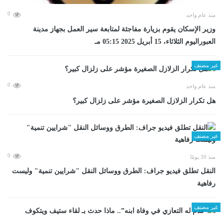
0
منذ عام واحد
وزير الإسكان يقوم بزيارة مفاجئة لمتابعة سير العمل بجهاز مدينة
العبوراليوم الثلاثاء، 15 أبريل 2025 05:15 مـ
غير مصنف
0
منذ عام واحد
هل تكرار الزلازل الصغيرة مؤشر على زلزال كبير؟
غير مصنف
0
منذ 30 يومًا
​النقل تطلق فيديو جراف: الطرق ووسائل النقل "شرايين تنمية" وليست
رفاهية
غير مصنف