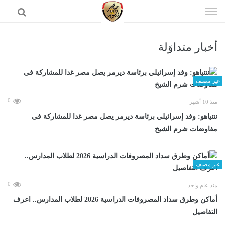
إذهب
الى
المحتوى
أخبار متداوَلة
الرئيسية
غير مصنف
0
منذ 10 أشهر
نتنياهو: وفد إسرائيلي برئاسة ديرمر يصل مصر غدا للمشاركة فى
مفاوضات شرم الشيخ
غير مصنف
0
منذ عام واحد
أماكن وطرق سداد المصروفات الدراسية 2026 لطلاب المدارس.. اعرف
التفاصيل