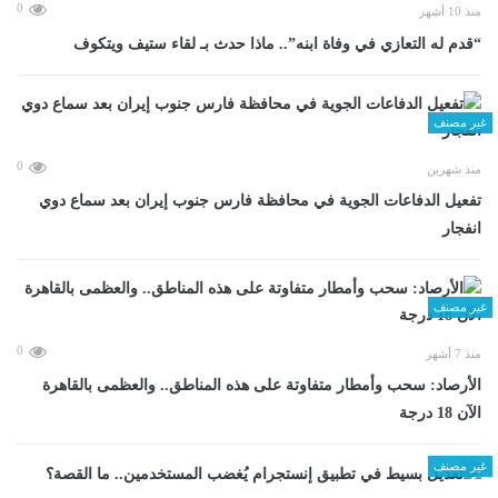
0
منذ 10 أشهر
“قدم له التعازي في وفاة ابنه”.. ماذا حدث بـ لقاء ستيف ويتكوف
غير مصنف
0
منذ شهرين
تفعيل الدفاعات الجوية في محافظة فارس جنوب إيران بعد سماع دوي
انفجار
غير مصنف
0
منذ 7 أشهر
الأرصاد: سحب وأمطار متفاوتة على هذه المناطق.. والعظمى بالقاهرة
الآن 18 درجة
غير مصنف