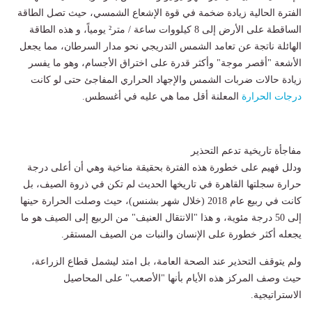
الفترة الحالية زيادة ضخمة في قوة الإشعاع الشمسي، حيث تصل الطاقة
الساقطة على الأرض إلى 8 كيلووات ساعة / متر² يومياً، و هذه الطاقة
الهائلة ناتجة عن تعامد الشمس التدريجي نحو مدار السرطان، مما يجعل
الأشعة "أقصر موجة" وأكثر قدرة على اختراق الأجسام، وهو ما يفسر
زيادة حالات ضربات الشمس والإجهاد الحراري المفاجئ حتى لو كانت
درجات الحرارة
المعلنة أقل مما هي عليه في أغسطس.
مفاجأة تاريخية تدعم التحذير
ودلل فهيم على خطورة هذه الفترة بحقيقة مناخية وهي أن أعلى درجة
حرارة سجلتها القاهرة في تاريخها الحديث لم تكن في ذروة الصيف، بل
كانت في ربيع عام 2018 (خلال شهر بشنس)، حيث وصلت الحرارة حينها
إلى 50 درجة مئوية، و هذا "الانتقال العنيف" من الربيع إلى الصيف هو ما
يجعله أكثر خطورة على الإنسان والنبات من الصيف المستقر.
ولم يتوقف التحذير عند الصحة العامة، بل امتد ليشمل قطاع الزراعة،
حيث وصف المركز هذه الأيام بأنها "الأصعب" على المحاصيل
الاستراتيجية.