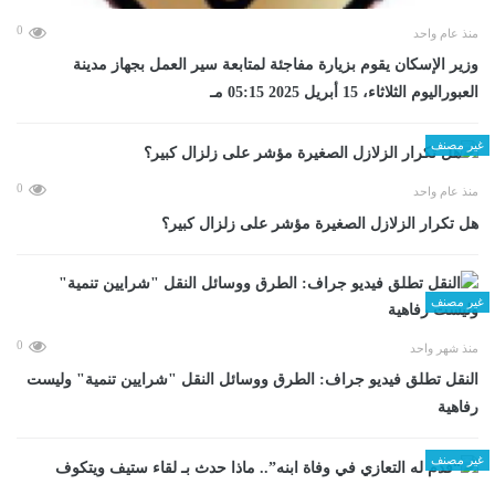
0
منذ عام واحد
وزير الإسكان يقوم بزيارة مفاجئة لمتابعة سير العمل بجهاز مدينة
العبوراليوم الثلاثاء، 15 أبريل 2025 05:15 مـ
غير مصنف
0
منذ عام واحد
هل تكرار الزلازل الصغيرة مؤشر على زلزال كبير؟
غير مصنف
0
منذ شهر واحد
​النقل تطلق فيديو جراف: الطرق ووسائل النقل "شرايين تنمية" وليست
رفاهية
غير مصنف