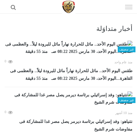
إذهب
الى
المحتوى
أخبار متداوَلة
الرئيسية
غير مصنف
0
منذ عام واحد
طقس اليوم الأحد.. مائل للحرارة نهاراً مائل للبرودة ليلاً.. والعظمى فى
القاهرة...اليوم الأحد، 30 مارس 2025 08:22 صـ منذ 55 دقيقة
غير مصنف
0
منذ 10 أشهر
نتنياهو: وفد إسرائيلي برئاسة ديرمر يصل مصر غدا للمشاركة فى
مفاوضات شرم الشيخ