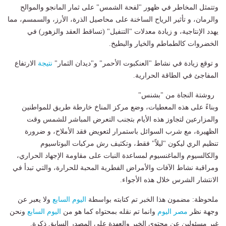
وتتمثل المخاطر في ظهور "لفحة الشمس" على ثمار المانجو والموالح
والرمان، و تأثير الرياح الساخنة على محاصيل الذرة، الأرز، والسمسم، مما
يهدد الإنتاجية، و زيادة معدلات "التنفيل" (تساقط العقد والزهور) في
الخضروات كالطماطم والخيار والبطيخ.
و توقع زيادة في نشاط "العنكبوت الأحمر" و"ديدان الثمار"
نتيجة
الارتفاع
المفاجئ في الطاقة الحرارية.
روشتة النجاة من "بشنس"
وبناءً على هذه المعطيات، وضع مركز المناخ خارطة طريق للمواطنين
والمزارعين لتجاوز هذه الأيام بتجنب التعرض المباشر للشمس وقت
الظهيرة، مع شرب السوائل باستمرار لتعويض فقد الأملاح، و ضرورة
تنظيم الري ليكون "ليلاً" فقط، وتكثيف رش مركبات البوتاسيوم
والكالسيوم والماغنسيوم لمساعدة النبات على مقاومة الإجهاد الحراري،
ومراقبة نشاط الآفات والأمراض الفطرية المحبة للحرارة، والتي تبدأ في
الانتشار الشرس خلال هذه الأجواء.
ملحوظة: مضمون هذا الخبر تم كتابته بواسطة
اليوم السابع
ولا يعبر عن
وجهة نظر
مصر اليوم
وانما تم نقله بمحتواه كما هو من
اليوم السابع
ونحن
غير مسئولين عن محتوى الخبر والعهدة علي المصدر السابق ذكرة.