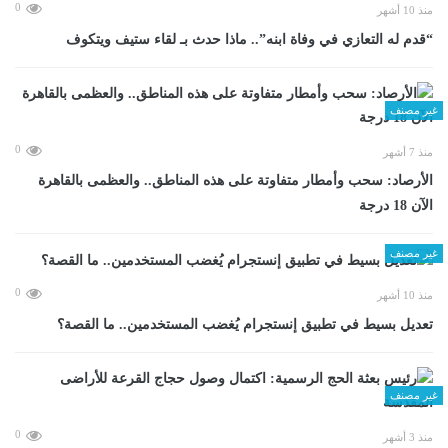
0
منذ 10 أشهر
“قدم له التعازي في وفاة ابنه”.. ماذا حدث بـ لقاء ستيف ويتكوف
غير مصنف
0
منذ 7 أشهر
الأرصاد: سحب وأمطار متفاوتة على هذه المناطق.. والعظمى بالقاهرة
الآن 18 درجة
غير مصنف
0
منذ 10 أشهر
تعديل بسيط في تطبيق إنستجرام يُغضب المستخدمين.. ما القصة؟
غير مصنف
0
منذ 3 أشهر