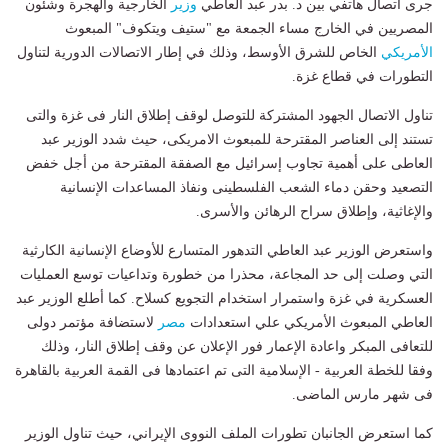
جرى اتصال هاتفي بين د. بدر عبد العاطي
وزير
الخارجية والهجرة وشئون
المصريين في الخارج مساء الجمعة مع "ستيف ويتكوف" المبعوث
الأمريكي
الخاص للشرق الأوسط، وذلك في إطار الاتصالات الدورية لتناول
التطورات في قطاع غزة.
تناول الاتصال الجهود المشتركة للتوصل لوقف إطلاق النار فى غزة والتى
تستند إلى العناصر المقترحة للمبعوث الامريكى، حيث شدد الوزير عبد
العاطى على أهمية تجاوب إسرائيل مع الصفقة المقترحة من أجل خفض
التصعيد وحقن دماء الشعب الفلسطينى ونفاذ المساعدات الإنسانية
والإغاثية، وإطلاق سراح الرهائن والأسرى.
واستعرض الوزير عبد العاطي التدهور المتسارع للأوضاع الإنسانية الكارثية
التي وصلت إلى حد المجاعة، محذرا من خطورة وتداعيات توسع العمليات
العسكرية في غزة واستمرار استخدام التجويع كسلاح. كما أطلع الوزير عبد
العاطي المبعوث الأمريكي علي استعدادات
مصر
لاستضافة مؤتمر دولى
للتعافى المبكر واعادة الإعمار فور الإعلان عن وقف إطلاق النار، وذلك
وفقا للخطة العربية - الإسلامية التى تم اعتمادها فى القمة العربية بالقاهرة
فى شهر مارس الماضى.
كما استعرض الجانبان تطورات الملف النووى الإيراني، حيث تناول الوزير