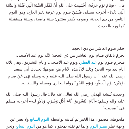
قال: «صِيَامُ يَوْمِ عَرَفَةَ، أَحْتَسِبُ عَلَى اللهِ أَنْ يُكَفِّرَ السَّنَةَ الَّتِي قَبْلَهُ وَالسَّنَةَ
الَّتِي بَعْدَهُ» أخرجه مسلم، فيُسَنّ صوم يوم عرفة لغير الحاج، وهو: اليوم
التاسع من ذي الحجة، وصومه يكفر سنتين: سنة ماضية، وسنة مستقبلة
كما ورد بالحديث.
حكم صوم العاشر من ذي الحجة
يحرمُ باتفاق صيام يوم العاشر من ذي الحجة؛ لأنَّه يوم عيد الأضحى،
فيحرم صوم يوم
عيد الفطر
، ويوم عيد الأضحى، وأيام التشريق، وهي ثلاثة
أيام بعد يوم النحر؛ وذلك لأنَّ هذه الأيام منع صومها؛ لحديث أبي سعيد
رضي الله عنه: "أن رسول الله صلى الله عليه وآله وسلم نَهَى عَنْ صِيَامِ
يَوْمَيْنِ؛ يَوْمِ الْفِطْرِ، وَيَوْمِ النَّحْرِ" رواه البخاري ومسلم واللفظ له.
وحديث نُبيشَة الهذلي رضي الله تعالى عنه قال: قال رسول الله صلى الله
عليه وآله وسلم: «أَيَّامُ التَّشْرِيقِ أَيَّامُ أَكْلٍ وَشُرْبٍ وَذِكْرٍ للهِ» أخرجه مسلم
في "صحيحه".
ملحوظة: مضمون هذا الخبر تم كتابته بواسطة
اليوم السابع
ولا يعبر عن
وجهة نظر
مصر اليوم
وانما تم نقله بمحتواه كما هو من
اليوم السابع
ونحن