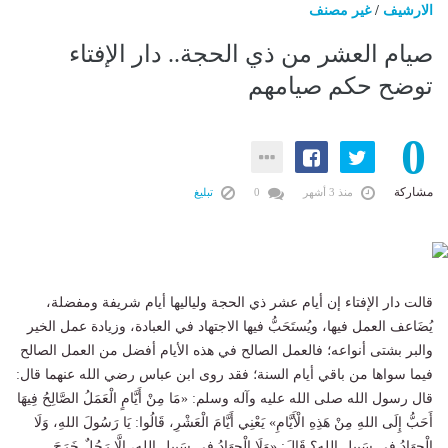
الارشيف
/
غير مصنف
صيام العشر من ذي الحجة.. دار الإفتاء
توضح حكم صيامهم
0
مشاركة
منذ 3 أشهر
0
تبليغ
قالت دار الإفتاء إن أيام عشر ذي الحجة ولياليها أيام شريفة ومفضلة،
يُضَاعف العمل فيها، ويُستَحَبُّ فيها الاجتهاد في العبادة، وزيادة عمل الخير
والبر بشتى أنواعه؛ فالعمل الصالح في هذه الأيام أفضل من العمل الصالح
فيما سواها من باقي أيام السنة؛ فقد روى ابن عباس رضي الله عنهما قال:
قال رسول الله صلى الله عليه وآله وسلم: «مَا مِنْ أَيَّامٍ الْعَمَلُ الصَّالِحُ فِيهَا
أَحَبُّ إِلَى اللهِ مِنْ هَذِهِ الْأَيَّامِ» يَعْنِي أَيَّامَ الْعَشْرِ، قَالُوا: يَا رَسُولَ اللهِ، وَلَا
الْجِهَادُ فِي سَبِيلِ اللهِ؟ قَالَ: «وَلَا الْجِهَادُ فِي سَبِيلِ اللهِ، إِلَّا رَجُلٌ خَرَجَ