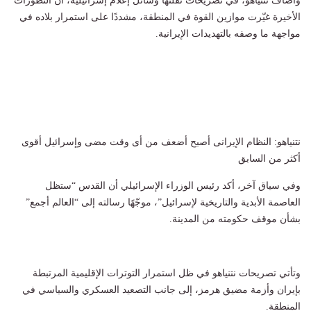
وأضاف نتنياهو، في تصريحات نقلتها وسائل إعلام إسرائيلية، أن التطورات
الأخيرة غيّرت موازين القوة في المنطقة، مشددًا على استمرار بلاده في
مواجهة ما وصفه بالتهديدات الإيرانية.
نتنياهو: النظام الإيرانى أصبح أضعف من أى وقت مضى وإسرائيل أقوى
أكثر من السابق
وفي سياق آخر، أكد رئيس الوزراء الإسرائيلي أن القدس “ستظل
العاصمة الأبدية والتاريخية لإسرائيل”، موجّهًا رسالته إلى “العالم أجمع”
بشأن موقف حكومته من المدينة.
وتأتي تصريحات نتنياهو في ظل استمرار التوترات الإقليمية المرتبطة
بإيران وأزمة مضيق هرمز، إلى جانب التصعيد العسكري والسياسي في
المنطقة.