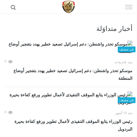
إذهب
الى
المحتوى
أخبار متداوَلة
الرئيسية
غير مصنف
0
منذ عام واحد
موسكو تحذر واشنطن: دعم إسرائيل تصعيد خطير يهدد بتفجير أوضاع
المنطقة
غير مصنف
0
منذ 10 أشهر
رئيس الوزراء يتابع الموقف التنفيذى لأعمال تطوير ورفع كفاءة بحيرة
البردويل