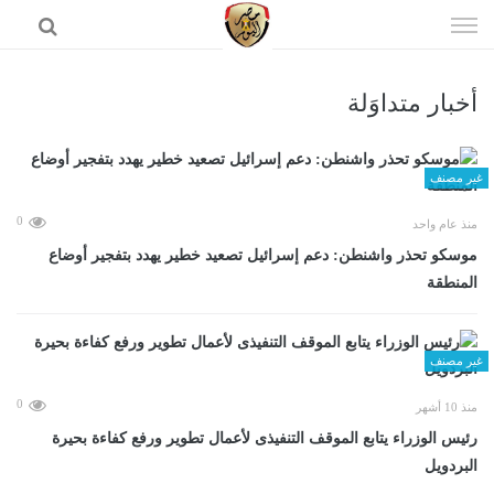
إذهب
الى
المحتوى
أخبار متداوَلة
الرئيسية
غير مصنف
0
منذ عام واحد
موسكو تحذر واشنطن: دعم إسرائيل تصعيد خطير يهدد بتفجير أوضاع
المنطقة
غير مصنف
0
منذ 10 أشهر
رئيس الوزراء يتابع الموقف التنفيذى لأعمال تطوير ورفع كفاءة بحيرة
البردويل