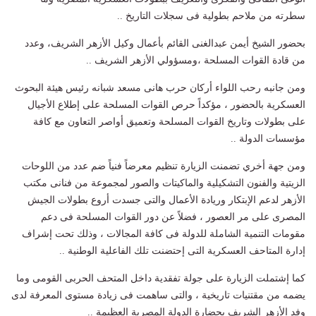
سطرته من ملاحم بطولية فى سجلات التاريخ ..
بحضور الشيخ أيمن عبدالغنى القائم بأعمال وكيل الأزهر الشريف، وعدد
من قادة القوات المسلحة ،ومسؤولي الأزهر الشريف ..
ومن جانبه رحب اللواء أركان حرب هانى مسعد شبانه رئيس هيئة البحوث
العسكرية بالحضور ، مؤكداً حرص القوات المسلحة على إطلاع الأجيال
على بطولات وتاريخ القوات المسلحة وتعميق أواصر التعاون مع كافة
مؤسسات الدولة ..
ومن جهة أخري تضمنت الزيارة تنظيم معرضاً فنياً ضم عدد من اللوحات
الزيتية والفنون التشكيلية والماكيتات والصور لمجموعة من فنانى مكتب
الأزهر لدعم الإبتكار وريادة الأعمال والتى جسدت أروع بطولات الجيش
المصرى على مر العصور ، فضلاً عن دور القوات المسلحة فى دعم
مقومات التنمية الشاملة للدولة فى كافة المجالات ، وذلك تحت إشراف
إدارة المتاحف العسكرية التى إحتضنت تلك الفاعلية الوطنية ..
كما إشتملت الزيارة على جولة تفقدية داخل المتحف الحربى القومى وما
يضمه من مقتنيات تاريخية ، والتى ساهمت فى زيادة مستوى المعرفة لدى
وفد الأزهر الشريف بحضارة الدولة المصرية العظيمة ..