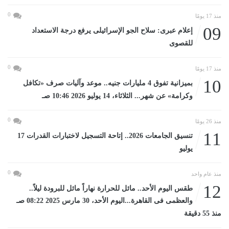
0
منذ 17 يومًا
09
إعلام عبرى: سلاح الجو الإسرائيلى يرفع درجة الاستعداد
للقصوى
0
منذ 17 يومًا
10
بميزانية تفوق 4 مليارات جنيه.. موعد وآليات صرف «تكافل
وكرامة» عن شهر... الثلاثاء، 14 يوليو 2026 10:46 صـ
0
منذ 26 يومًا
11
تنسيق الجامعات 2026.. إتاحة التسجيل لاختبارات القدرات 17
يوليو
0
منذ عام واحد
12
طقس اليوم الأحد.. مائل للحرارة نهاراً مائل للبرودة ليلاً..
والعظمى فى القاهرة...اليوم الأحد، 30 مارس 2025 08:22 صـ
منذ 55 دقيقة