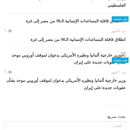
الفلسطينى
غير مصنف
0
منذ 8 أشهر
انطلاق قافلة المساعدات الإنسانية الـ98 من مصر إلى غزة
غير مصنف
0
منذ 7 أشهر
وزير خارجية ألمانيا ونظيره الأمريكى يدعوان لموقف أوروبي موحد بشأن
عقوبات جديدة على إيران
بحث سريع: