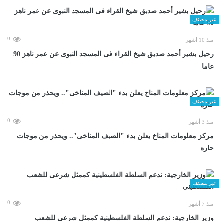
غير مصنف
0
منذ 10 أشهر
رحيل بشير أحمد صديق شيخ القراء فى المسجد النبوى عن عمر ناهز 90
عاما
غير مصنف
0
منذ 3 أشهر
مركز معلومات المناخ يعلن بدء "الصيف المناخى".. ويحذر من موجات
حارة
غير مصنف
0
منذ 7 أشهر
وزير الخارجية: ندعم السلطة الفلسطينية كممثل شرعى للشعب