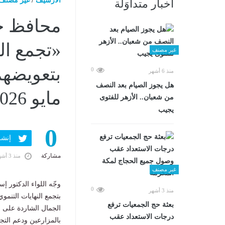
الارشيف
/
غير مصنف
أخبار متداوَلة
محافظ ج
«تجمع ال
غير مصنف
0
منذ 6 أشهر
هل يجوز الصيام بعد النصف
مايو 2026 04:29 مـ
من شعبان.. الأزهر للفتوى
يجيب
0
إنشر ف
مشاركة
منذ 3 أشهر
غير مصنف
وجّه اللواء الدكتور 
0
منذ 3 أشهر
بتجمع النهايات التن
بعثة حج الجمعيات ترفع
الجمال الشاردة على ا
درجات الاستعداد عقب
بالمزارعين ودعم التجم