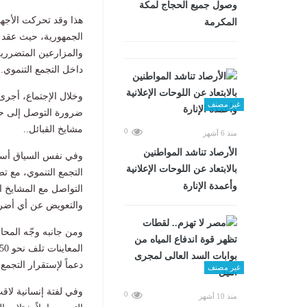
وصول جميع الحجاج لمكة
هذا وقد تحركت الأجه
المكرمة
الجمهورية، حيث عقد ح
والمزارعين المتضرري
داخل التجمع التنموي..
وخلال الإجتماع، أجرى
غير مصنف
ضرورة التوصل إلى حل
مشايخ القبائل..
0
منذ 6 أشهر
الأرصاد تناشد المواطنين
وفي نفس السياق أسفر
بالابتعاد عن اللوحات الإعلانية
التجمع التنموي، مع تص
وأعمدة الإنارة
التواصل مع المشايخ ا
والتعويض عن أي أضرار 
ومن جانبه وجّه المحا
دعماً لإستقرار التجمع
غير مصنف
وفي لفتة إنسانية لاقت
0
منذ 10 أشهر