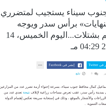
نوب سيناء يستجيب لمتضرري
نهايات» برأس سدر ويوجه
بتعويضهم بشتلات...اليوم الخميس، 14
ى Twitter
إنشر فى Facebook
0
تبليغ
إسماعيل كمال محافظ جنوب سيناء، بسرعة إحتواء أزمة تضرر عدد من المزارعين
موي بمدينة رأس سدر، عقب تعرض مساحات زراعية لإتلاف
نتيجة
تعدي عدد من
لزراعات والأشجار بالموقع ، وذلك في إستجابة سريعة تعكس إهتمام الدولة
عات التنموية ..