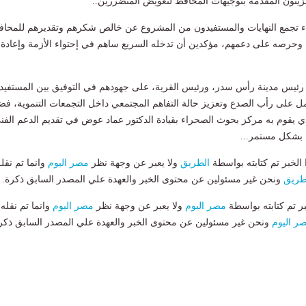
الزيتون المقدمة بتوجيهات المحافظ لتعويض المتضررين..
ء تجمع النهايات والمستفيدون من المشروع عن خالص شكرهم وتقديرهم للمحا
وحرصه على دعمهم، مؤكدين أن تدخله السريع ساهم في إحتواء الأزمة وإعادة
 رئيس مدينة رأس سدر، ورئيس القرية، على جهودهم في التوفيق بين المستفيد
مل على رأب الصدع وتعزيز حالة التفاهم المجتمعي داخل التجمعات التنموية، فضلا
ي يقوم به مركز بحوث الصحراء بقيادة الدكتور عماد عوض في تقديم الدعم الفن
 بشكل مستمر...
لخبر تم كتابته بواسطة
الطريق
ولا يعبر عن وجهة نظر
مصر اليوم
وانما تم نقل
طريق
ونحن غير مسئولين عن محتوى الخبر والعهدة علي المصدر السابق ذكرة.
بر تم كتابته بواسطة
مصر اليوم
ولا يعبر عن وجهة نظر
مصر اليوم
وانما تم نقله
ر اليوم
ونحن غير مسئولين عن محتوى الخبر والعهدة علي المصدر السابق ذكر