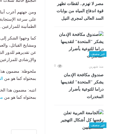
التجمع حاملاً شتلات 
مصر لا تهزم.. لقطات تظهر
قوة اندفاع المياه من بوابات
ومن جهتهم أعرب أبنا
السد العالى لمجرى النيل
على سرعة الإستجابة 
الطمأنينة للمزارعين..
كما وجهوا الشكر إلى
ومشايخ القبائل، والع
عن تقديرهم للدور الذ
غير مصنف
والإرشادي للمزارعين
0
منذ شهرين
ملحوظة: مضمون هذا ا
صندوق مكافحة الإدمان
بمحتواه كما هو من
ال
يشكر "المتحدة" لتقديمها
دراما للتوعية بأضرار
انتبه: مضمون هذا الخ
المخدرات
بمحتواه كما هو من
مص
غير مصنف