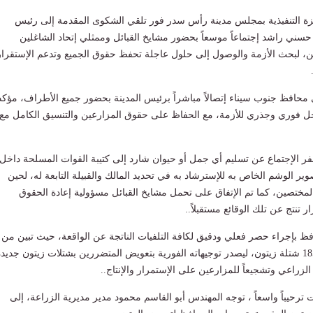
زة التنفيذية بمجلس مدينة رأس سدر فور تلقي الشكوى المقدمة إلى رئيس
سني راشد إجتماعاً موسعاً بحضور مشايخ القبائل وممثلي إتحاد الشاغلين
ن، لبحث الأزمة والوصول إلى حلول عاجلة تحفظ حقوق الجميع وتدعم الإستقرار
 محافظ جنوب سيناء إتصالاً مباشراً برئيس المدينة بحضور جميع الأطراف، مؤكدا
 فوري وجذري للأزمة، مع الحفاظ على حقوق المزارعين والتنسيق الكامل مع
 الإجتماع عن تسليم أي جمل أو حيوان شارد إلى كتيبة القوات المسلحة داخل
وير الوشم الخاص به للإسترشاد به في تحديد المالك والقبيلة التابعة له، لحين
لمختصين، كما تم الإتفاق على تحمل مشايخ القبائل مسؤولية إعادة الحقوق
تنتج عن تلك الوقائع مستقبلاً..
فظ بإجراء حصر فعلي ودقيق لكافة التلفيات الناتجة عن الواقعة، حيث تبين من
المعاينات تلف نحو 1850 شتلة زيتون، ليصدر توجيهاته الفورية بتعويض المتضررين بشتلات زيتون جديد
 الزراعي وتشجيعاً للمزارعين على الإستمرار والإنتاج..
 ترحيباً واسعاً ، توجه المهندس أبو القاسم محمود مدير مديرية الزراعة، إلى