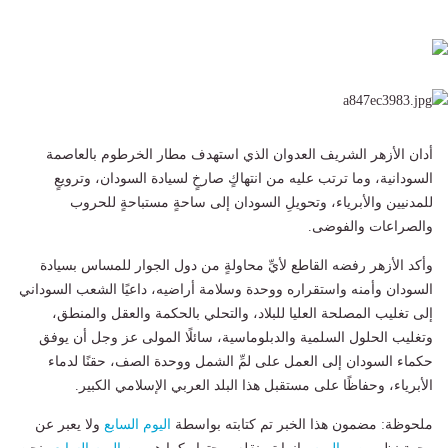
أدان الأزهر الشريف العدوان الذي استهدف مطار الخرطوم بالعاصمة
السودانية، وما ترتب عليه من انتهاكٍ صارخٍ لسيادة السودان، وترويعٍ
للمدنيين والأبرياء، وتحويلِ السودان إلى ساحةٍ مستباحةٍ للحروب
والصراعات والفوضى.
وأكد الأزهر رفضه القاطع لأيِّ محاولةٍ من دول الجوار للمساس بسيادة
السودان وأمنه واستقراره ووحدة وسلامة أراضيه، داعيًا الشعب السوداني
إلى تغليب المصلحة العليا للبلاد، والتحلي بالحكمة والعقل والمنطق،
وتغليب الحلول السلمية والدبلوماسية، سائلًا المولى عز وجل أن يوفق
حكماء السودان إلى العمل على لمِّ الشمل ووحدة الصف، حقنًا لدماء
الأبرياء، وحفاظًا على مستقبل هذا البلد العربي الإسلامي الكبير.
ملحوظة: مضمون هذا الخبر تم كتابته بواسطة
اليوم السابع
ولا يعبر عن