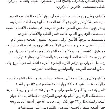
القطاع الصحي بالشرقية بإفتتاح قسم القسطرة القلبية والعناية المركزة
للقلب بمستشفى فاقوس المركزي.
وأضاف وكيل وزارة الصحة بالشرقية أن جهاز الأشعة المقطعية الجديد
سيساهم بشكل كبير في رفع كفاءة الخدمة الطبية بمحافظة الشرقية،
ودعم جهود التشخيص الطبي الدقيق للمرضى في مختلف الأقسام الطبية
بمستشفى الزقازيق العام، خاصة قسم القلب والأقسام الحرجة
بالمستشفى، موجهاً كلاً من "وكيل مديرية الشئون الصحية ومدير عام
الطب العلاجى ومدير مستشفى الزقازيق العام ومدير ادارة المستشفيات
ومسئول الاشعة بالمديرية "بمتابعة الشركة الموردة لسرعة الإنتهاء من
تجهيز وحدة الأشعة المقطعية الجديدة بالمستشفى، ومتابعة تركيب
وتشغيل الجهاز، مع توفير القوى البشرية اللازمة لتشغيله، في أسرع وقت
ممكن لخدمة المرضى والمواطنين بمحافظة الشرقية.
وأشار وكيل وزارة الصحة أن مستشفيات الصحة بمحافظة الشرقية تضم
حالياً بعد هذا الدعم، عدد ٢٢ جهاز أشعة مقطعية، و ٥٧ جهاز أشعة
تليفزيونية ، ، و٦ أجهزة ماموجرام، و٣٠ جهاز C-ARM، وجهازي قسطرة
بمستشفيات الزقازيق العام وفاقوس المركزي، بالإضافة إلى ١٣ جهاز
أشعة رقمية DR، و٢٣ جهاز CR، إلى جانب ٥٠ جهاز أشعة عادية، و٥٥
جهاز أشعة متنقل، لخدمة المرضى والمترددين على مستشفيات