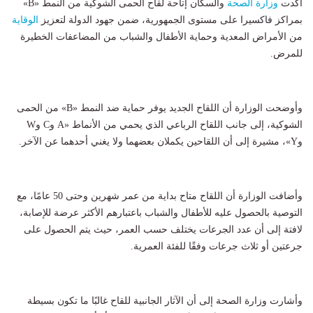
أكدت
وزارة الصحة
والسكان إتاحة لقاح الحمى الشوكية من النمط «B»
بمراكز فاكسيرا على مستوى الجمهورية، ضمن جهود الدولة لتعزيز
الوقاية
من الأمراض المعدية وحماية الأطفال والشباب من المضاعفات الخطيرة
للمرض.
وأوضحت الوزارة أن اللقاح الجديد يوفر حماية ضد النمط «B» من الحمى
الشوكية، إلى جانب اللقاح الرباعي الذي يحمي من الأنماط «A وC وW
وY»، مشيرة إلى أن اللقاحين يكملان بعضهما ولا يغني أحدهما عن الآخر.
وأضافت الوزارة أن اللقاح متاح بداية من عمر شهرين وحتى 50 عامًا، مع
التوصية بالحصول عليه للأطفال والشباب باعتبارهم الأكثر عرضة للإصابة،
لافتة إلى أن عدد الجرعات يختلف حسب العمر، حيث يتم الحصول على
جرعتين أو ثلاث جرعات وفقًا للفئة العمرية.
وأشارت وزارة الصحة إلى أن الآثار الجانبية للقاح غالبًا ما تكون بسيطة