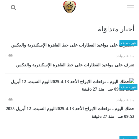
إذهب
الى
المحتوى
أخبار متداوَلة
الرئيسية
غير مصنف
0
منذ عام واحد
تعرف على مواعيد القطارات على خط القاهرة الإسكندرية والعكس
غير مصنف
0
منذ عام واحد
حظك اليوم.. توقعات الابراج الأحد 13-4-2025اليوم السبت، 12 أبريل 2025
09:52 صـ منذ 27 دقيقة
غير مصنف