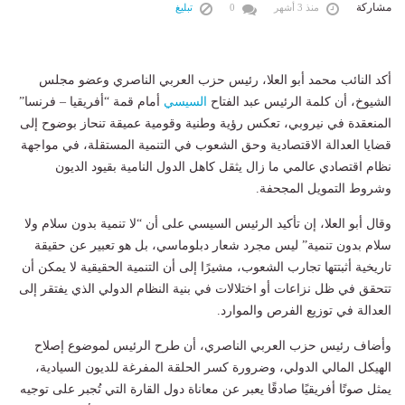
مشاركة
منذ 3 أشهر
0
تبليغ
أكد النائب محمد أبو العلا، رئيس حزب العربي الناصري وعضو مجلس
الشيوخ، أن كلمة الرئيس عبد الفتاح
السيسي
أمام قمة “أفريقيا – فرنسا”
المنعقدة في نيروبي، تعكس رؤية وطنية وقومية عميقة تنحاز بوضوح إلى
قضايا العدالة الاقتصادية وحق الشعوب في التنمية المستقلة، في مواجهة
نظام اقتصادي عالمي ما زال يثقل كاهل الدول النامية بقيود الديون
وشروط التمويل المجحفة.
وقال أبو العلا، إن تأكيد الرئيس السيسي على أن “لا تنمية بدون سلام ولا
سلام بدون تنمية” ليس مجرد شعار دبلوماسي، بل هو تعبير عن حقيقة
تاريخية أثبتتها تجارب الشعوب، مشيرًا إلى أن التنمية الحقيقية لا يمكن أن
تتحقق في ظل نزاعات أو اختلالات في بنية النظام الدولي الذي يفتقر إلى
العدالة في توزيع الفرص والموارد.
وأضاف رئيس حزب العربي الناصري، أن طرح الرئيس لموضوع إصلاح
الهيكل المالي الدولي، وضرورة كسر الحلقة المفرغة للديون السيادية،
يمثل صوتًا أفريقيًا صادقًا يعبر عن معاناة دول القارة التي تُجبر على توجيه