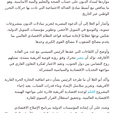
مواردها لسداد الديون على حساب الصحة والتعليم والبنية الأساسية، وهو
ما يتناقض مع أبسط مبادئ العدالة الاجتماعية التي نادت بها حركات التحرر
الوطني عبر التاريخ.
وأشار أبو العلا إلى أن الدعوة المصرية لتعزيز مبادلات الديون بمشروعات
تنموية، والتوسع في التمويل الأخضر، وتطوير مؤسسات التمويل الدولية،
تعكس توجهًا عقلانيًا لإعادة صياغة قواعد النظام الاقتصادي العالمي بما
يخدم مصالح الشعوب لا مصالح القوى الكبرى وحدها.
وأوضح أن اللقاءات التي عقدها الرئيس السيسي مع عدد من القادة
الأفارقة، تؤكد أن
مصر
تتحرك وفق رؤية قومية أفريقية ممتدة، تستلهم
روح التضامن بين دول الجنوب، وتعيد الاعتبار لفكرة التعاون القاري في
مواجهة التحديات الاقتصادية والسياسية المشتركة.
وأكد أبو العلا أن ما طرحه الرئيس بشأن دعم اتفاقية التجارة الحرة القارية
الأفريقية، وتعزيز سلاسل الإمداد وبناء قدرات الشباب، يعيد إحياء
المشروع
الحلم
لوحدة اقتصادية أفريقية قادرة على مواجهة الهيمنة
الاقتصادية العالمية، وتحقيق استقلال القرار التنموي للقارة.
وشدد على أن إشادة المؤسسات الدولية ببرنامج الإصلاح الاقتصادي