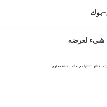
+بوك
ى شىء لعرضه
تم إخفائها تلقائيا فى حاله إضافة محتوى