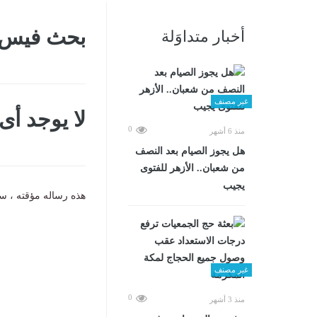
بحث فيس
أخبار متداوَلة
غير مصنف
لا يوجد أ
0
منذ 6 أشهر
هل يجوز الصيام بعد النصف
من شعبان.. الأزهر للفتوى
يجيب
هذه رساله مؤقته ، سي
غير مصنف
0
منذ 3 أشهر