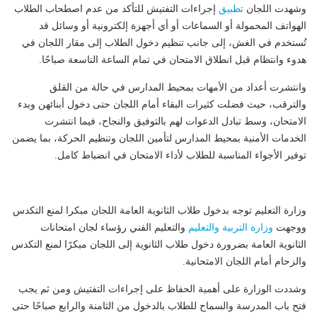
وشهدت اللجان
تطبيق
إجراءات التفتيش للتأكد من عدم اصطحاب الطلاب
الهواتف المحمولة أو السماعات أو أي أجهزة إلكترونية أو وسائل قد
تُستخدم في الغش، إلى جانب تنظيم دخول الطلاب إلى مقار اللجان في
هدوء وانتظام قبل انطلاق الامتحان في تمام الساعة التاسعة صباحًا.
وانتشرت أعداد من الأمهات بمحيط المدارس في حالة من القلق
والترقب، حيث فضلت كثيرات البقاء أمام اللجان حتى دخول أبنائهن وبدء
الامتحان، وسط تبادل الدعوات لهم بالتوفيق والنجاح، فيما انتشرت
الخدمات الأمنية بمحيط المدارس لتأمين اللجان وتنظيم الحركة، بما يضمن
توفير الأجواء المناسبة للطلاب لأداء الامتحان في انضباط كامل.
وزارة التعليم توجه بدخول طلاب الثانوية العامة اللجان مبكرا لمنع التكدس
ووجهت
وزارة التربية والتعليم
والتعليم الفني رؤساء لجان امتحانات
الثانوية العامة بضرورة دخول طلاب الثانوية إلى اللجان مبكرًا لمنع التكدس
والزحام أمام اللجان الامتحانية.
وشددت الوزارة على أهمية الحفاظ على إجراءات التفتيش ومن ثم يجب
فتح باب المدرسة والسماح للطلاب بالدخول من الثامنة والرابع صباحًا حتى