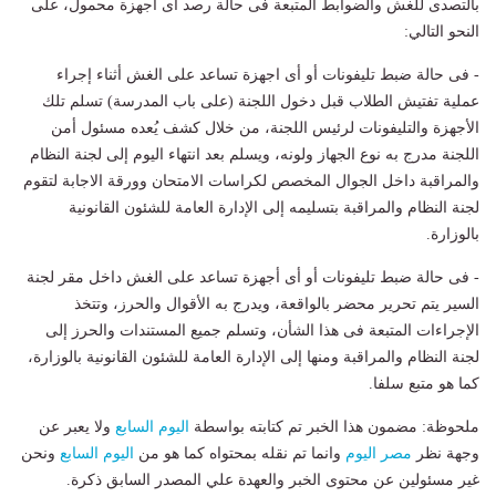
بالتصدى للغش والضوابط المتبعة فى حالة رصد أى أجهزة محمول، على
النحو التالي:
- فى حالة ضبط تليفونات أو أى اجهزة تساعد على الغش أثناء إجراء
عملية تفتيش الطلاب قبل دخول اللجنة (على باب المدرسة) تسلم تلك
الأجهزة والتليفونات لرئيس اللجنة، من خلال كشف يُعده مسئول أمن
اللجنة مدرج به نوع الجهاز ولونه، ويسلم بعد انتهاء اليوم إلى لجنة النظام
والمراقبة داخل الجوال المخصص لكراسات الامتحان وورقة الاجابة لتقوم
لجنة النظام والمراقبة بتسليمه إلى الإدارة العامة للشئون القانونية
بالوزارة.
- فى حالة ضبط تليفونات أو أى أجهزة تساعد على الغش داخل مقر لجنة
السير يتم تحرير محضر بالواقعة، ويدرج به الأقوال والحرز، وتتخذ
الإجراءات المتبعة فى هذا الشأن، وتسلم جميع المستندات والحرز إلى
لجنة النظام والمراقبة ومنها إلى الإدارة العامة للشئون القانونية بالوزارة،
كما هو متبع سلفا.
ملحوظة: مضمون هذا الخبر تم كتابته بواسطة
اليوم السابع
ولا يعبر عن
وجهة نظر
مصر اليوم
وانما تم نقله بمحتواه كما هو من
اليوم السابع
ونحن
غير مسئولين عن محتوى الخبر والعهدة علي المصدر السابق ذكرة.