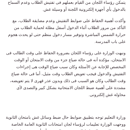
يتمكن رؤساء اللجان من القيام بعملهم فى تفتيش الطلاب وعدم السماح
بالدخول بأي أجهزة إلكترونية اللجنة أو وسيلة غش.
وأكدت أهمية الحفاظ على ضوابط التفتيش وعدم مضايقة الطلاب، مع
التأكد من مرور الطلاب أثناء الدخول أسفل مظلة لحماية الطلاب من
حرارة الشمس المباشرة وتوفير مسار دخول منظم حتى لو يحدث هجوم
على باب المدرسة.
ونبهت الوزارة على رؤساء اللجان بضرورة الحفاظ على وقت الطالب فى
الامتحان، مؤكدة أنه فى حالة ضياع جزء من وقت الامتحان أو الوقت
المخصص للإجابة عن الأسئلة وكان سبب ضياع الوقت هى إجراءات
التفتيش والدخول فيجب تعويض الطلاب وقت مثيل، أما فى حالة ضياع
وقت الطالب وكان هو السبب فى ذلك وبدون عذر قهرى لا يتم تعويضه،
مشددة على أهمية ضبط اللجان الامتحانية بشكل كبير والتصدى لأى
محاولة غش إلكترونى.
وزارة التعليم توجه بتطبيق ضوابط حال ضبط وسائل غش بامتحان الثانوية
ووجهت الوزارة تعليمات لرؤساء لجان امتحانات الثانوية العامة الخاصة