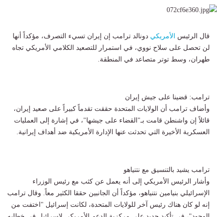
قال الرئيس
الأمريكي
دونالد ترامب إن إيران تسيء التصرف، مؤكداً أنها
لن تحصل على سلاح نووي، في استمرار للتصعيد الكلامي الأمريكي تجاه
طهران، وسط توتر متصاعد في المنطقة.
ترامب: قضينا على جيش إيران
وأضاف ترامب أن الولايات المتحدة حققت تقدماً كبيراً على صعيد إيران،
قائلاً إن واشنطن قامت بـ"القضاء على جيشها"، في إشارة إلى العمليات
العسكرية الأخيرة التي تحدثت عنها الإدارة الأمريكية ضد أهداف إيرانية.
ترامب يشيد بالتنسيق مع نتنياهو
وأشار الرئيس الأمريكي إلى أنه يعمل عن كثب مع رئيس الوزراء
الإسرائيلي بنيامين نتنياهو، مؤكداً أن الجانبين حققا الكثير معاً. وقال ترامب
إنه لو كان هناك رئيس آخر للولايات المتحدة، لكانت إسرائيل "اختفت من
الوجود"، في تأكيد جديد على مركزية الدعم الأمريكي لإسرائيل في خطابه