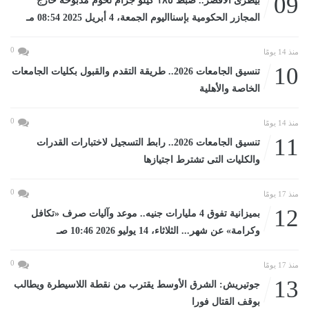
09
بيطرى الأقصر.. ضبط ١٨٥ كيلو جرام لحوم مذبوحة خارج
المجازر الحكومية بإسنااليوم الجمعة، 4 أبريل 2025 08:54 مـ
0
منذ 14 يومًا
10
تنسيق الجامعات 2026.. طريقة التقدم والقبول بكليات الجامعات
الخاصة والأهلية
0
منذ 14 يومًا
11
تنسيق الجامعات 2026.. رابط التسجيل لاختبارات القدرات
والكليات التى تشترط اجتيازها
0
منذ 17 يومًا
12
بميزانية تفوق 4 مليارات جنيه.. موعد وآليات صرف «تكافل
وكرامة» عن شهر... الثلاثاء، 14 يوليو 2026 10:46 صـ
0
منذ 17 يومًا
13
جوتيريش: الشرق الأوسط يقترب من نقطة اللاسيطرة ويطالب
بوقف القتال فورا