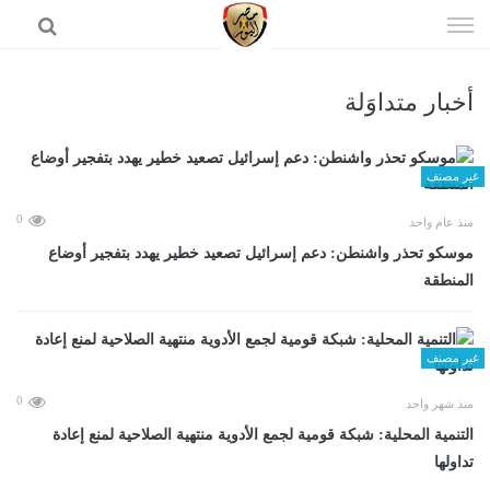
إذهب
الى
المحتوى
أخبار متداوَلة
الرئيسية
غير مصنف
0
منذ عام واحد
موسكو تحذر واشنطن: دعم إسرائيل تصعيد خطير يهدد بتفجير أوضاع
المنطقة
غير مصنف
0
منذ شهر واحد
التنمية المحلية: شبكة قومية لجمع الأدوية منتهية الصلاحية لمنع إعادة
تداولها